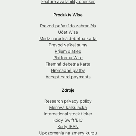
Feature availability checker
Produkty Wise
Prevod peňazí do zahraničia
Účet Wise
Medzinárodná debetná karta
Prevod veľkej sumy
Príjem platieb
Platforma Wise
Firemná debetná karta
Hromadné platby
Accept card payments
Zdroje
Research privacy policy
Menová kalkulačka
International stock ticker
Kódy Swift/BIC
Kódy IBAN
Upozornenia na zmeny kurzu