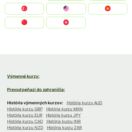
Türkiye
United States
Vietnam
中国
中國香港特別行政區
Výmenné kurzy:
Prevod peňazí do zahraničia:
História výmenných kurzov:
História kurzu AUD
História kurzu GBP
História kurzu MXN
História kurzu EUR
História kurzu JPY
História kurzu CAD
História kurzu INR
História kurzu NZD
História kurzu ZAR