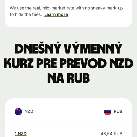
We use the real, mid-market rate with no sneaky mark-up
to hide the fees.
Learn more
Dnešný výmenný
kurz pre prevod NZD
na RUB
NZD
RUB
1
NZD
48,54
RUB