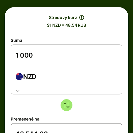
Stredový kurz
$1 NZD = 48,54 RUB
Suma
NZD
Premenené na