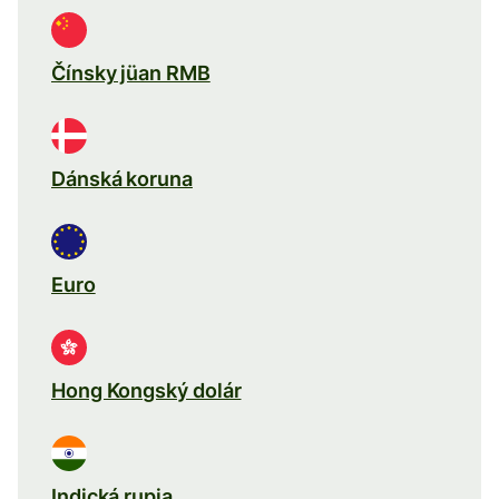
Čínsky jüan RMB
Dánská koruna
Euro
Hong Kongský dolár
Indická rupia