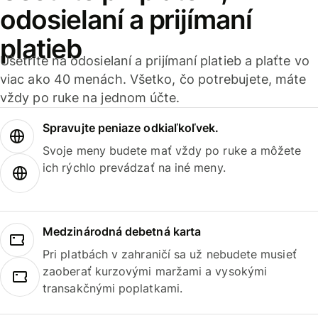
odosielaní a prijímaní
platieb
Ušetrite na odosielaní a prijímaní platieb a plaťte vo
viac ako 40 menách. Všetko, čo potrebujete, máte
vždy po ruke na jednom účte.
Spravujte peniaze odkiaľkoľvek.
Svoje meny budete mať vždy po ruke a môžete
ich rýchlo prevádzať na iné meny.
Medzinárodná debetná karta
Pri platbách v zahraničí sa už nebudete musieť
zaoberať kurzovými maržami a vysokými
transakčnými poplatkami.