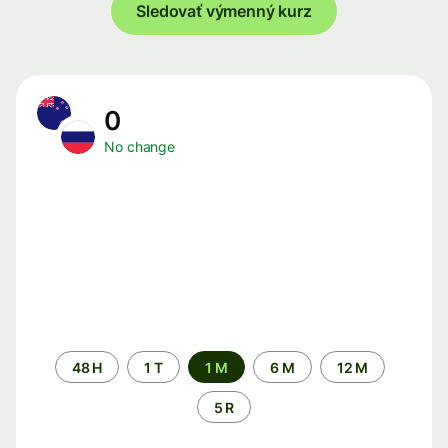
Sledovať výmenný kurz
0
No change
Time
48 H
1 T
1 M
6 M
12 M
period
5 R