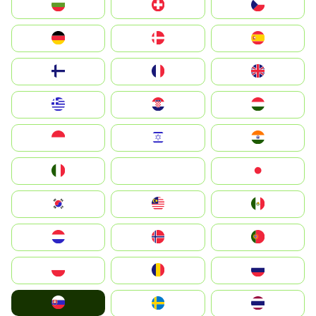
България
Switzerland
Czechia
Deutschland
Denmark
España
Suomi
France
United Kingdom
Greece
Hrvatska
Magyarország
Indonesia
Israel
India
Italia
JA
Japan
South Korea
Malay
Mexico
Nederland
Norge
Portugal
Polska
România
Россия
Slovensko
Ruoŧŧa
ไทย