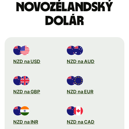
Novozélandský
dolár
NZD na USD
NZD na AUD
NZD na GBP
NZD na EUR
NZD na INR
NZD na CAD