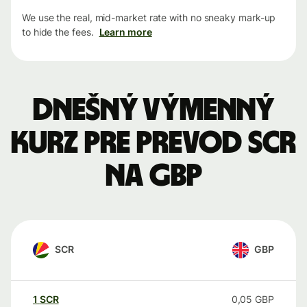
We use the real, mid-market rate with no sneaky mark-up
to hide the fees.
Learn more
Dnešný výmenný
kurz pre prevod SCR
na GBP
SCR
GBP
1
SCR
0,05
GBP