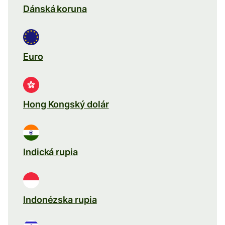
Dánská koruna
Euro
Hong Kongský dolár
Indická rupia
Indonézska rupia