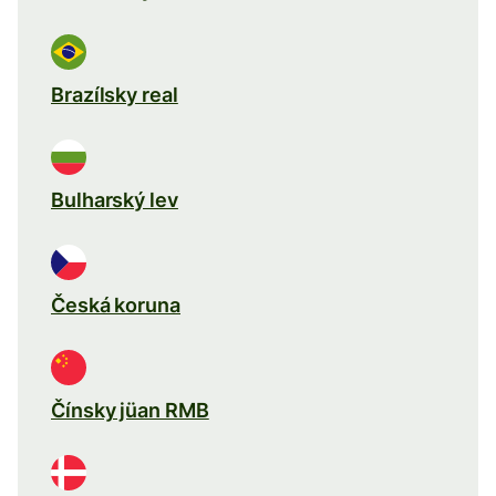
Brazílsky real
Bulharský lev
Česká koruna
Čínsky jüan RMB