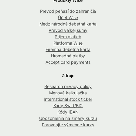
Produkty Wise
Prevod peňazí do zahraničia
Účet Wise
Medzinárodná debetná karta
Prevod veľkej sumy
Príjem platieb
Platforma Wise
Firemná debetná karta
Hromadné platby
Accept card payments
Zdroje
Research privacy policy
Menová kalkulačka
International stock ticker
Kódy Swift/BIC
Kódy IBAN
Upozornenia na zmeny kurzu
Porovnajte výmenné kurzy