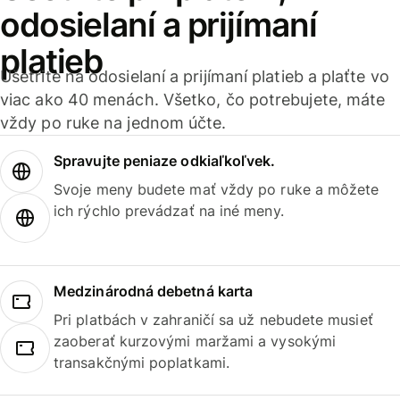
odosielaní a prijímaní
platieb
Ušetrite na odosielaní a prijímaní platieb a plaťte vo
viac ako 40 menách. Všetko, čo potrebujete, máte
vždy po ruke na jednom účte.
Spravujte peniaze odkiaľkoľvek.
Svoje meny budete mať vždy po ruke a môžete
ich rýchlo prevádzať na iné meny.
Medzinárodná debetná karta
Pri platbách v zahraničí sa už nebudete musieť
zaoberať kurzovými maržami a vysokými
transakčnými poplatkami.