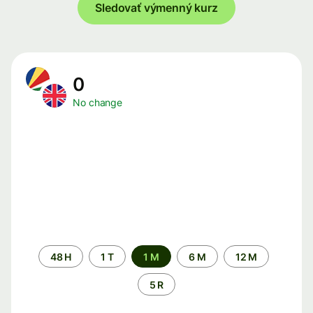
Sledovať výmenný kurz
0
No change
Time
48 H
1 T
1 M
6 M
12 M
period
5 R