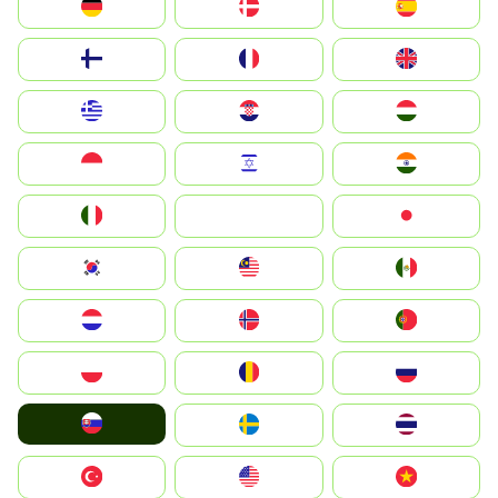
Deutschland
Denmark
España
Suomi
France
United Kingdom
Greece
Hrvatska
Magyarország
Indonesia
Israel
India
Italia
JA
Japan
South Korea
Malay
Mexico
Nederland
Norge
Portugal
Polska
România
Россия
Slovensko
Ruoŧŧa
ไทย
Türkiye
United States
Vietnam