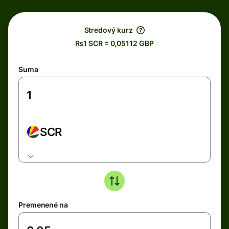
Stredový kurz
₨1 SCR = 0,05112 GBP
Suma
SCR
Premenené na