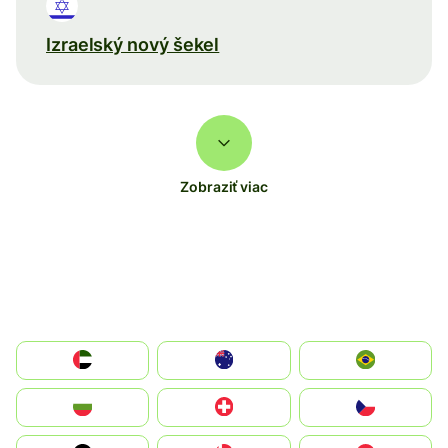
Izraelský nový šekel
Zobraziť viac
الإمارات العربية المتحدة
Australia
Brazil
България
Switzerland
Czechia