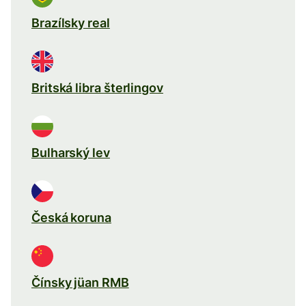
Brazílsky real
Britská libra šterlingov
Bulharský lev
Česká koruna
Čínsky jüan RMB