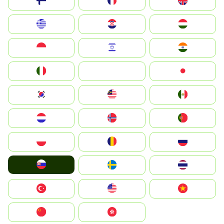
Suomi
France
United Kingdom
Greece
Hrvatska
Magyarország
Indonesia
Israel
India
Italia
JA
Japan
South Korea
Malay
Mexico
Nederland
Norge
Portugal
Polska
România
Россия
Slovensko
Ruoŧŧa
ไทย
Türkiye
United States
Vietnam
中国
中國香港特別行政區