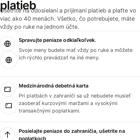
platieb
Ušetrite na odosielaní a prijímaní platieb a plaťte vo
viac ako 40 menách. Všetko, čo potrebujete, máte
vždy po ruke na jednom účte.
Spravujte peniaze odkiaľkoľvek.
Svoje meny budete mať vždy po ruke a môžete
ich rýchlo prevádzať na iné meny.
Medzinárodná debetná karta
Pri platbách v zahraničí sa už nebudete musieť
zaoberať kurzovými maržami a vysokými
transakčnými poplatkami.
Posielajte peniaze do zahraničia, ušetrite na
poplatkoch