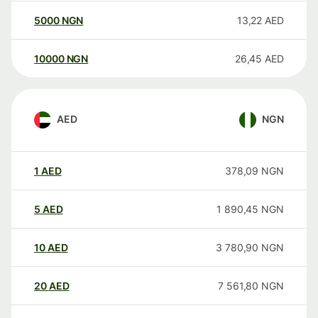
5000
NGN
13,22
AED
10000
NGN
26,45
AED
AED
NGN
1
AED
378,09
NGN
5
AED
1 890,45
NGN
10
AED
3 780,90
NGN
20
AED
7 561,80
NGN