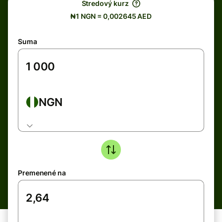
Stredový kurz
₦1 NGN = 0,002645 AED
Suma
NGN
Premenené na