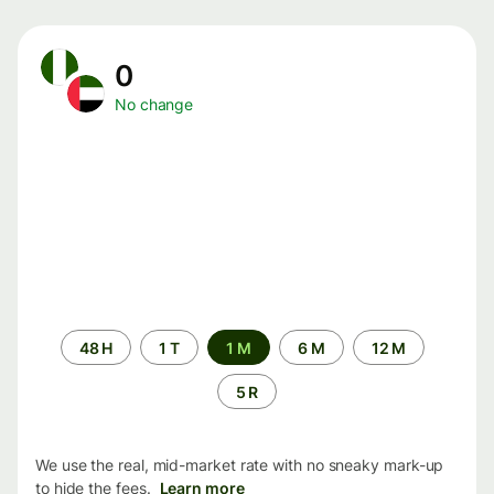
0
No change
Time
48 H
1 T
1 M
6 M
12 M
period
5 R
We use the real, mid-market rate with no sneaky mark-up
to hide the fees.
Learn more