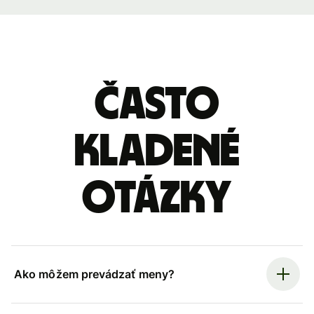
Často
kladené
otázky
Ako môžem prevádzať meny?