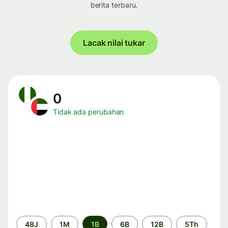
berita terbaru.
Lacak nilai tukar
0
Tidak ada perubahan
Periode
48J
1M
1B
6B
12B
5Th