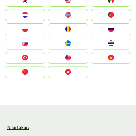
South Korea
Malay
Mexico
Nederland
Norge
Portugal
Polska
România
Россия
Slovensko
Ruoŧŧa
ไทย
Türkiye
United States
Vietnam
中国
中國香港特別行政區
Nilai tukar: