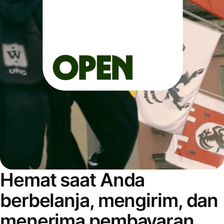
Hemat saat Anda
berbelanja, mengirim, dan
menerima pembayaran