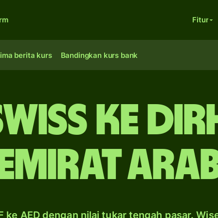
orm
Fitur
ima berita kurs
Bandingkan kurs bank
wiss ke di
Emirat Ara
 ke AED dengan nilai tukar tengah pasar. Wis