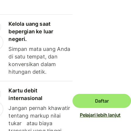
Kelola uang saat
bepergian ke luar
negeri.
Simpan mata uang Anda
di satu tempat, dan
konversikan dalam
hitungan detik.
Kartu debit
internasional
Daftar
Jangan pernah khawatir
Pelajari lebih lanjut
tentang markup nilai
tukar atau biaya
transaksi yang tinggi