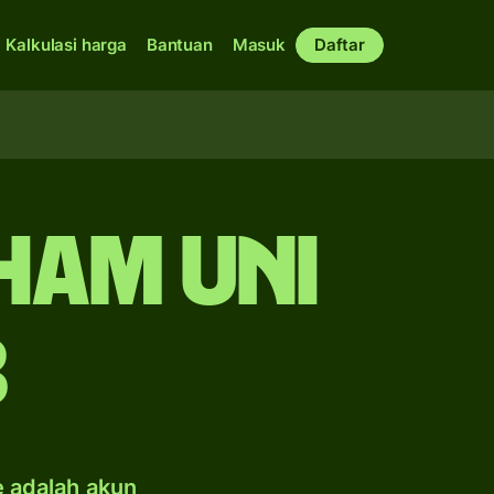
Kalkulasi harga
Bantuan
Masuk
Daftar
rham Uni
b
e adalah akun