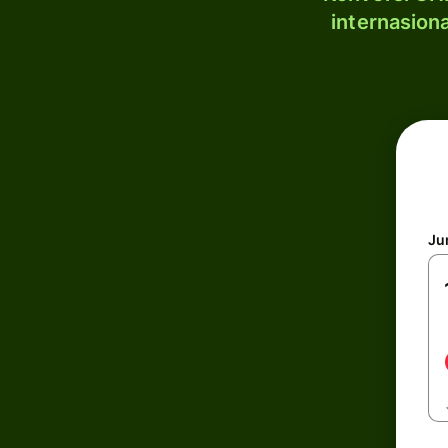
internasion
Ju