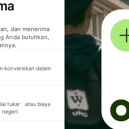
ima
kan, dan menerima
g Anda butuhkan,
annya.
n konversikan dalam
lai tukar atau biaya
 negeri.