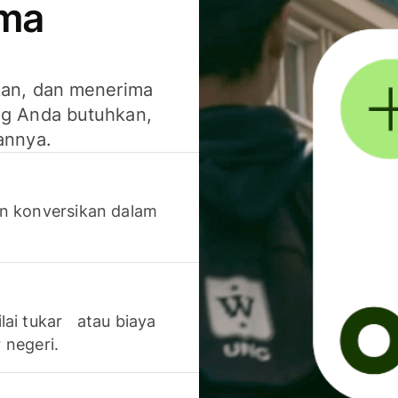
ima
kan, dan menerima
g Anda butuhkan,
annya.
n konversikan dalam
lai tukar atau biaya
 negeri.