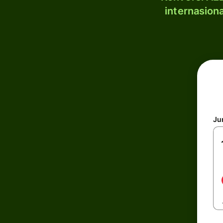
internasion
Ju