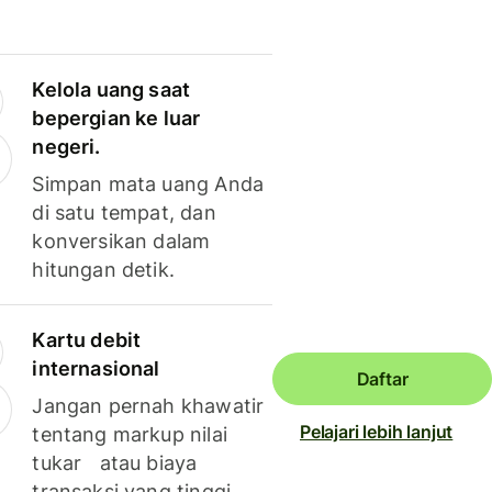
Kelola uang saat
bepergian ke luar
negeri.
Simpan mata uang Anda
di satu tempat, dan
konversikan dalam
hitungan detik.
Kartu debit
internasional
Daftar
Jangan pernah khawatir
Pelajari lebih lanjut
tentang markup nilai
tukar atau biaya
transaksi yang tinggi