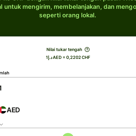
al untuk mengirim, membelanjakan, dan meng
seperti orang lokal.
Nilai tukar tengah
د.إ1 AED = 0,2202 CHF
mlah
AED