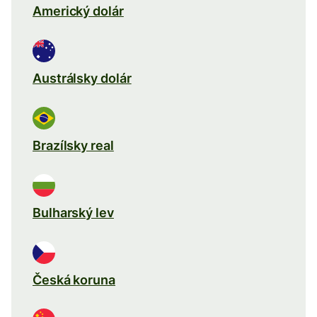
Americký dolár
Austrálsky dolár
Brazílsky real
Bulharský lev
Česká koruna