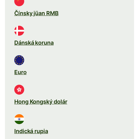
Čínsky jüan RMB
Dánská koruna
Euro
Hong Kongský dolár
Indická rupia