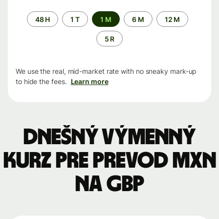
Time
48 H
1 T
1 M
6 M
12 M
period
5 R
We use the real, mid-market rate with no sneaky mark-up
to hide the fees.
Learn more
Dnešný výmenný
kurz pre prevod MXN
na GBP