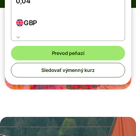
GBP
Prevod peňazí
Sledovať výmenný kurz