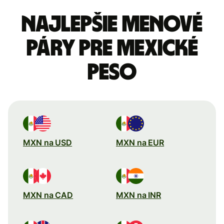
Najlepšie menové
páry pre Mexické
peso
MXN na USD
MXN na EUR
MXN na CAD
MXN na INR