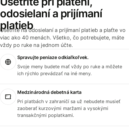
Ušetrite pri platení,
odosielaní a prijímaní
platieb
Ušetrite na odosielaní a prijímaní platieb a plaťte vo
viac ako 40 menách. Všetko, čo potrebujete, máte
vždy po ruke na jednom účte.
Spravujte peniaze odkiaľkoľvek.
Svoje meny budete mať vždy po ruke a môžete
ich rýchlo prevádzať na iné meny.
Medzinárodná debetná karta
Pri platbách v zahraničí sa už nebudete musieť
zaoberať kurzovými maržami a vysokými
transakčnými poplatkami.