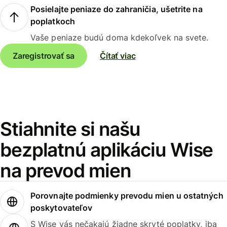
Posielajte peniaze do zahraničia, ušetrite na
poplatkoch
Vaše peniaze budú doma kdekoľvek na svete.
Zaregistrovať sa
Čítať viac
Stiahnite si našu
bezplatnú aplikáciu Wise
na prevod mien
Porovnajte podmienky prevodu mien u ostatných
poskytovateľov
S Wise vás nečakajú žiadne skryté poplatky, iba