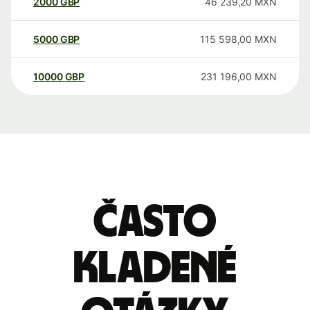
2000
GBP
46 239,20
MXN
5000
GBP
115 598,00
MXN
10000
GBP
231 196,00
MXN
Často
kladené