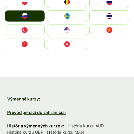
Polska
România
Россия
Slovensko
Ruoŧŧa
ไทย
Türkiye
United States
Vietnam
中国
中國香港特別行政區
Výmenné kurzy:
Prevod peňazí do zahraničia:
História výmenných kurzov:
História kurzu AUD
História kurzu GBP
História kurzu MXN