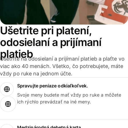
Ušetrite pri platení,
odosielaní a prijímaní
platieb
Ušetrite na odosielaní a prijímaní platieb a plaťte vo
viac ako 40 menách. Všetko, čo potrebujete, máte
vždy po ruke na jednom účte.
Spravujte peniaze odkiaľkoľvek.
Svoje meny budete mať vždy po ruke a môžete
ich rýchlo prevádzať na iné meny.
Medzinárodná debetná karta