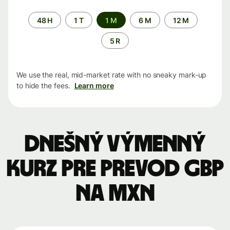
Time
48 H
1 T
1 M
6 M
12 M
period
5 R
We use the real, mid-market rate with no sneaky mark-up
to hide the fees.
Learn more
Dnešný výmenný
kurz pre prevod GBP
na MXN