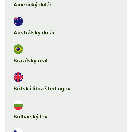
Americký dolár
Austrálsky dolár
Brazílsky real
Britská libra šterlingov
Bulharský lev