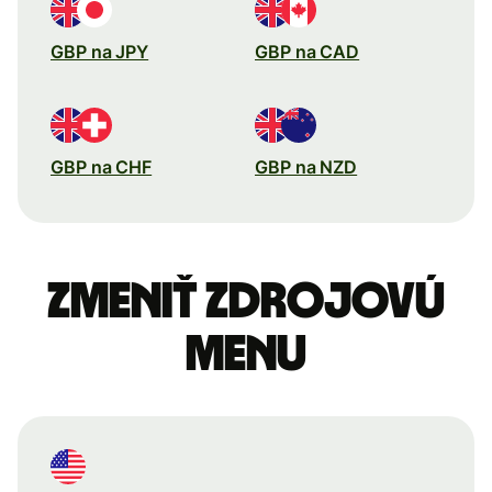
GBP na JPY
GBP na CAD
GBP na CHF
GBP na NZD
Zmeniť zdrojovú
menu