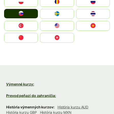
Polska
România
Россия
Slovensko
Ruoŧŧa
ไทย
Türkiye
United States
Vietnam
中国
中國香港特別行政區
Výmenné kurzy:
Prevod peňazí do zahraničia:
História výmenných kurzov:
História kurzu AUD
História kurzu GBP
História kurzu MXN