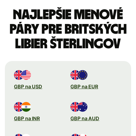
Najlepšie menové
páry pre Britských
libier šterlingov
GBP na USD
GBP na EUR
GBP na INR
GBP na AUD