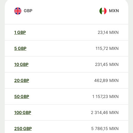
GBP
MXN
1
GBP
23,14
MXN
5
GBP
115,72
MXN
10
GBP
231,45
MXN
20
GBP
462,89
MXN
50
GBP
1 157,23
MXN
100
GBP
2 314,46
MXN
250
GBP
5 786,15
MXN