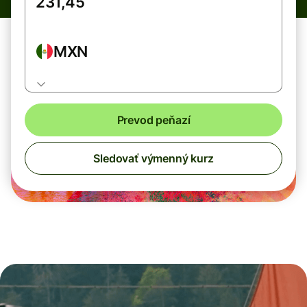
MXN
Prevod peňazí
Sledovať výmenný kurz