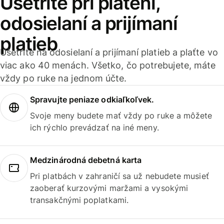
Ušetrite pri platení,
odosielaní a prijímaní
platieb
Ušetrite na odosielaní a prijímaní platieb a plaťte vo
viac ako 40 menách. Všetko, čo potrebujete, máte
vždy po ruke na jednom účte.
Spravujte peniaze odkiaľkoľvek.
Svoje meny budete mať vždy po ruke a môžete
ich rýchlo prevádzať na iné meny.
Medzinárodná debetná karta
Pri platbách v zahraničí sa už nebudete musieť
zaoberať kurzovými maržami a vysokými
transakčnými poplatkami.