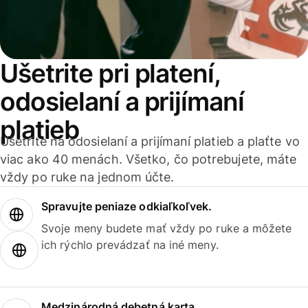
Ušetrite pri platení,
odosielaní a prijímaní
platieb
Ušetrite na odosielaní a prijímaní platieb a plaťte vo
viac ako 40 menách. Všetko, čo potrebujete, máte
vždy po ruke na jednom účte.
Spravujte peniaze odkiaľkoľvek.
Svoje meny budete mať vždy po ruke a môžete
ich rýchlo prevádzať na iné meny.
Medzinárodná debetná karta