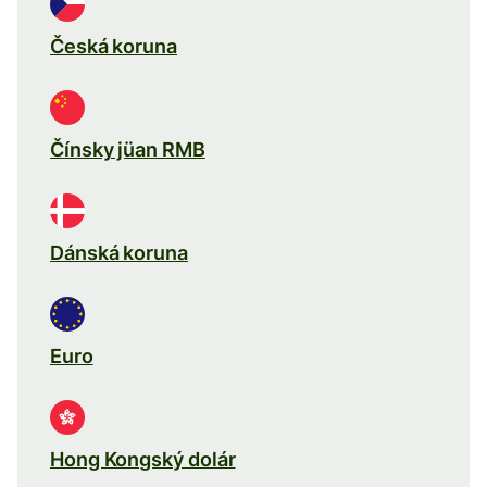
Česká koruna
Čínsky jüan RMB
Dánská koruna
Euro
Hong Kongský dolár