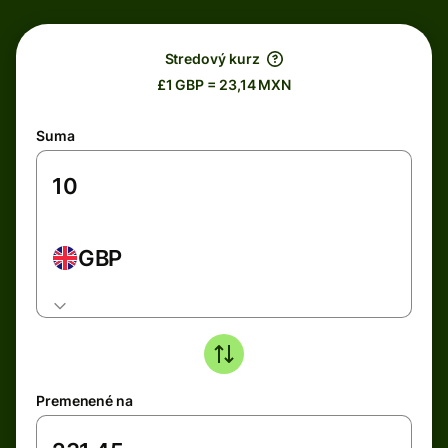
Stredový kurz
£1 GBP = 23,14 MXN
Suma
GBP
Premenené na