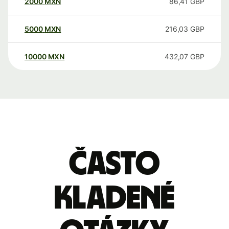
2000
MXN
86,41
GBP
5000
MXN
216,03
GBP
10000
MXN
432,07
GBP
Často
kladené