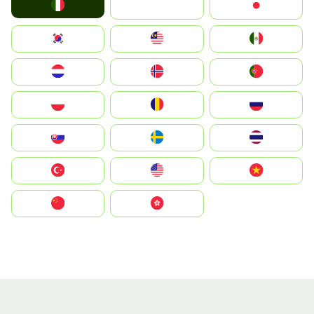
Italia
JA
Japan
South Korea
Malay
Mexico
Nederland
Norge
Portugal
Polska
România
Россия
Slovensko
Ruoŧŧa
ไทย
Türkiye
United States
Vietnam
中国
中國香港特別行政區