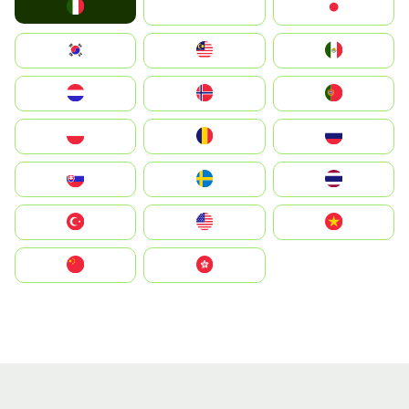
Italia
JA
Japan
South Korea
Malay
Mexico
Nederland
Norge
Portugal
Polska
România
Россия
Slovensko
Ruoŧŧa
ไทย
Türkiye
United States
Vietnam
中国
中國香港特別行政區