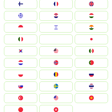
Suomi
France
United Kingdom
Greece
Hrvatska
Magyarország
Indonesia
Israel
India
Italia
JA
Japan
South Korea
Malay
Mexico
Nederland
Norge
Portugal
Polska
România
Россия
Slovensko
Ruoŧŧa
ไทย
Türkiye
United States
Vietnam
中国
中國香港特別行政區