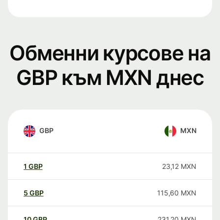
Обменни курсове на
GBP към MXN днес
GBP
MXN
1
GBP
23,12
MXN
5
GBP
115,60
MXN
10
GBP
231,20
MXN