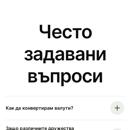
Често
задавани
въпроси
Как да конвертирам валути?
Защо различните дружества