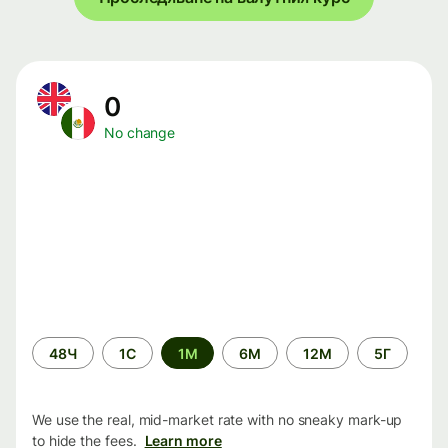
0
No change
Time
48Ч
1С
1М
6М
12М
5Г
period
We use the real, mid-market rate with no sneaky mark-up
to hide the fees.
Learn more