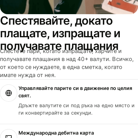
Спестявайте, докато
плащате, изпращате и
получавате плащания
Спестете пари, когато изпращате, харчите и
получавате плащания в над 40+ валути. Всичко,
от което се нуждаете, в една сметка, когато
имате нужда от нея.
Управлявайте парите си в движение по целия
свят.
Дръжте валутите си под ръка на едно място и
ги конвертирайте за секунди.
Международна дебитна карта