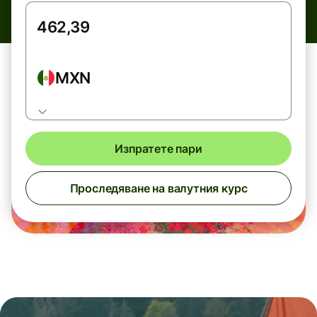
MXN
Изпратете пари
Проследяване на валутния курс