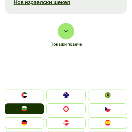
Нов израелски шекел
Покажи повече
الإمارات العربية المتحدة
Australia
Brazil
България
Switzerland
Czechia
Deutschland
Denmark
España