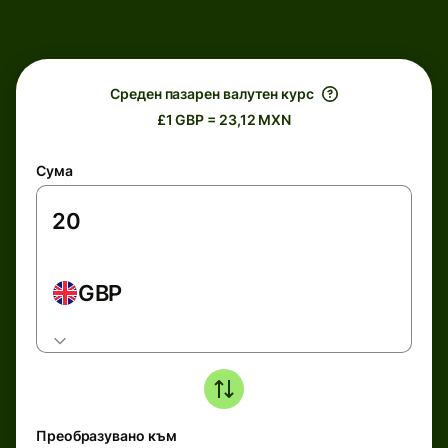
Среден пазарен валутен курс
£1 GBP = 23,12 MXN
Сума
GBP
Преобразувано към