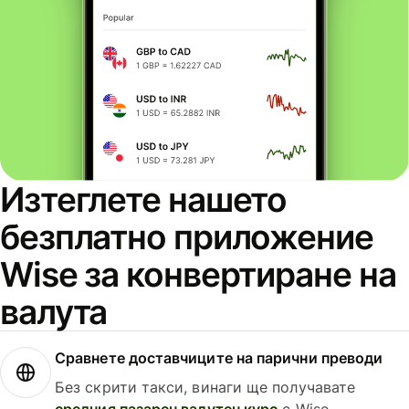
Изтеглете нашето
безплатно приложение
Wise за конвертиране на
валута
Сравнете доставчиците на парични преводи
Без скрити такси, винаги ще получавате
средния пазарен валутен курс
с Wise.