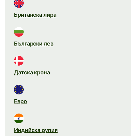
Британска лира
Български лев
Датска крона
Евро
Индийска рупия