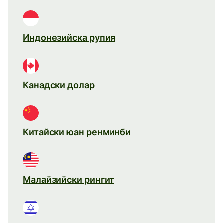
Индонезийска рупия
Канадски долар
Китайски юан ренминби
Малайзийски рингит