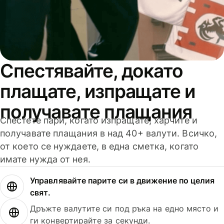
Спестявайте, докато
плащате, изпращате и
получавате плащания
Спестете пари, когато изпращате, харчите и
получавате плащания в над 40+ валути. Всичко,
от което се нуждаете, в една сметка, когато
имате нужда от нея.
Управлявайте парите си в движение по целия
свят.
Дръжте валутите си под ръка на едно място и
ги конвертирайте за секунди.