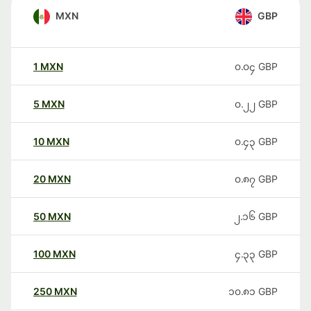
MXN
GBP
1
MXN
၀.၀၄
GBP
5
MXN
၀.၂၂
GBP
10
MXN
၀.၄၃
GBP
20
MXN
၀.၈၇
GBP
50
MXN
၂.၁၆
GBP
100
MXN
၄.၃၃
GBP
250
MXN
၁၀.၈၁
GBP