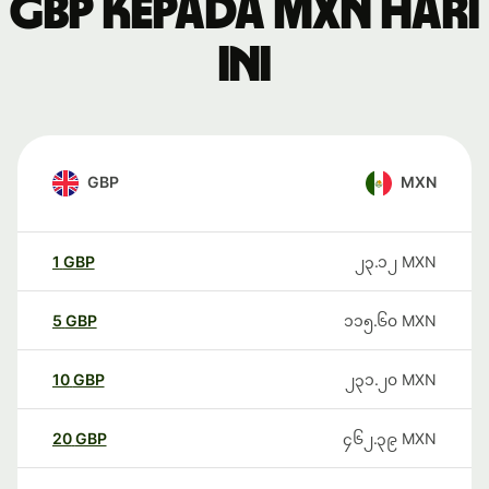
GBP kepada MXN hari
ini
GBP
MXN
1
GBP
၂၃.၁၂
MXN
5
GBP
၁၁၅.၆၀
MXN
10
GBP
၂၃၁.၂၀
MXN
20
GBP
၄၆၂.၃၉
MXN