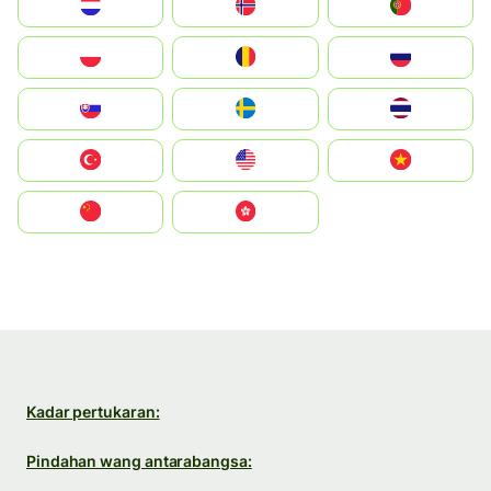
Nederland
Norge
Portugal
Polska
România
Россия
Slovensko
Ruoŧŧa
ไทย
Türkiye
United States
Vietnam
中国
中國香港特別行政區
Kadar pertukaran:
Pindahan wang antarabangsa: