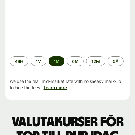
Time
48H
1V
1M
6M
12M
5Å
period
We use the real, mid-market rate with no sneaky mark-up
to hide the fees.
Learn more
Valutakurser för