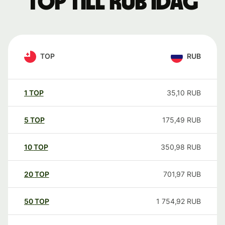
TOP till RUB idag
TOP
RUB
1
TOP
35,10
RUB
5
TOP
175,49
RUB
10
TOP
350,98
RUB
20
TOP
701,97
RUB
50
TOP
1 754,92
RUB