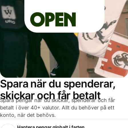
Spara när du spenderar,
skickar och får betalt
Spara pengar när du skickar, spenderar och får
betalt i över 40+ valutor. Allt du behöver på ett
konto, när det behövs.
Hantera pengar globalt i farten.