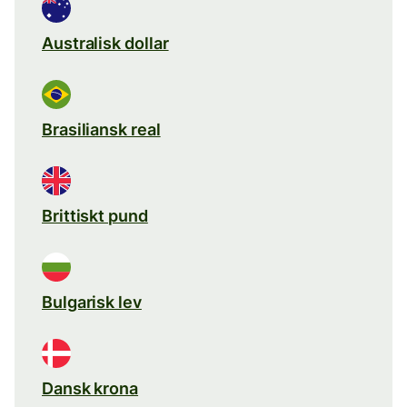
Australisk dollar
Brasiliansk real
Brittiskt pund
Bulgarisk lev
Dansk krona