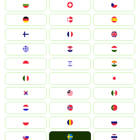
България
Switzerland
Czechia
Deutschland
Denmark
España
Suomi
France
United Kingdom
Greece
Hrvatska
Magyarország
Indonesia
Israel
India
Italia
JA
Japan
South Korea
Malay
Mexico
Nederland
Norge
Portugal
Polska
România
Россия
Ruoŧŧa
Slovensko
ไทย