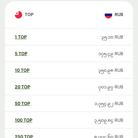
TOP
RUB
1
TOP
၃၅.၁၀
RUB
5
TOP
၁၇၅.၄၉
RUB
10
TOP
၃၅၀.၉၈
RUB
20
TOP
၇၀၁.၉၇
RUB
50
TOP
၁,၇၅၄.၉၂
RUB
100
TOP
၃,၅၀၉.၈၄
RUB
250
TOP
၈,၇၇၄.၆၀
RUB