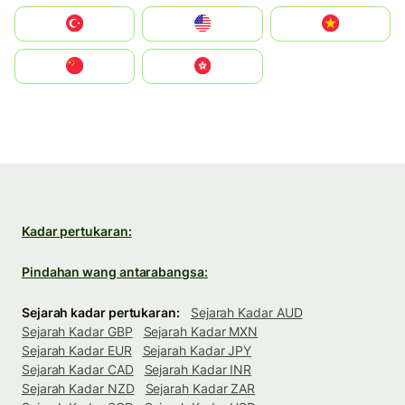
Türkiye
United States
Vietnam
中国
中國香港特別行政區
Kadar pertukaran:
Pindahan wang antarabangsa:
Sejarah kadar pertukaran:
Sejarah Kadar AUD
Sejarah Kadar GBP
Sejarah Kadar MXN
Sejarah Kadar EUR
Sejarah Kadar JPY
Sejarah Kadar CAD
Sejarah Kadar INR
Sejarah Kadar NZD
Sejarah Kadar ZAR