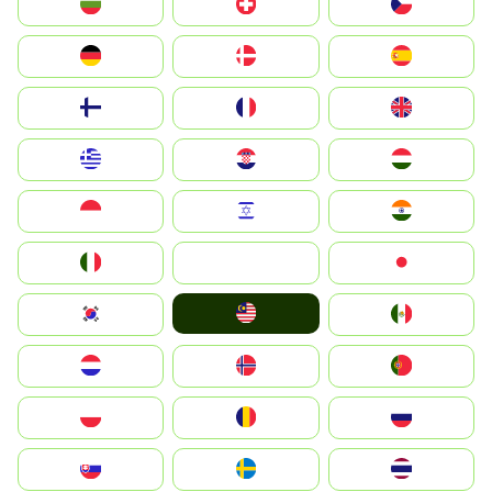
България
Switzerland
Czechia
Deutschland
Denmark
España
Suomi
France
United Kingdom
Greece
Hrvatska
Magyarország
Indonesia
Israel
India
Italia
JA
Japan
Malay
South Korea
Mexico
Nederland
Norge
Portugal
Polska
România
Россия
Slovensko
Ruoŧŧa
ไทย