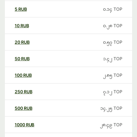
5
RUB
၀.၁၄
TOP
10
RUB
၀.၂၈
TOP
20
RUB
၀.၅၇
TOP
50
RUB
၁.၄၂
TOP
100
RUB
၂.၈၅
TOP
250
RUB
၇.၁၂
TOP
500
RUB
၁၄.၂၅
TOP
1000
RUB
၂၈.၄၉
TOP