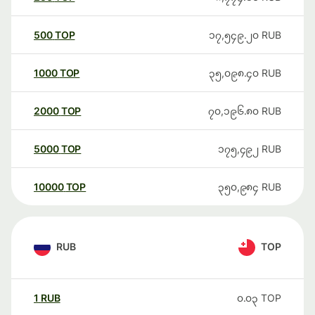
500
TOP
၁၇,၅၄၉.၂၀
RUB
1000
TOP
၃၅,၀၉၈.၄၀
RUB
2000
TOP
၇၀,၁၉၆.၈၀
RUB
5000
TOP
၁၇၅,၄၉၂
RUB
10000
TOP
၃၅၀,၉၈၄
RUB
RUB
TOP
1
RUB
၀.၀၃
TOP