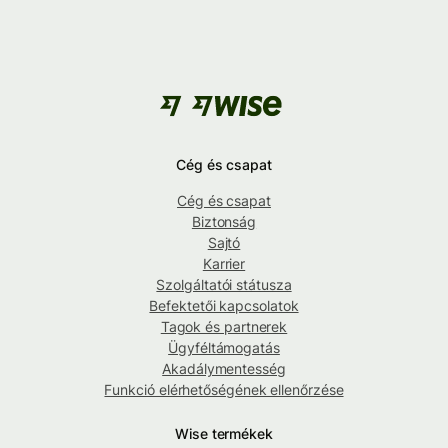
Cég és csapat
Cég és csapat
Biztonság
Sajtó
Karrier
Szolgáltatói státusza
Befektetői kapcsolatok
Tagok és partnerek
Ügyféltámogatás
Akadálymentesség
Funkció elérhetőségének ellenőrzése
Wise termékek