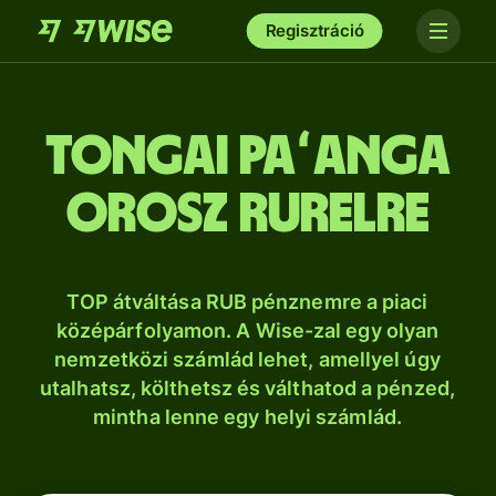
Regisztráció
tongai paʻanga
orosz rurelre
TOP átváltása RUB pénznemre a piaci
középárfolyamon. A Wise-zal egy olyan
nemzetközi számlád lehet, amellyel úgy
utalhatsz, költhetsz és válthatod a pénzed,
mintha lenne egy helyi számlád.