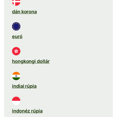
dán korona
euró
hongkongi dollár
indiai rúpia
indonéz rúpia