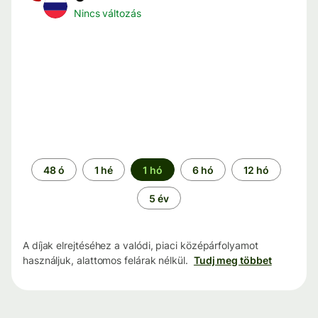
Nincs változás
Időszak
48 ó
1 hé
1 hó
6 hó
12 hó
5 év
A díjak elrejtéséhez a valódi, piaci középárfolyamot
használjuk, alattomos felárak nélkül.
Tudj meg többet