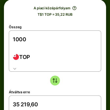
A piaci középárfolyam
T$1 TOP = 35,22 RUB
Összeg
TOP
Átváltva erre