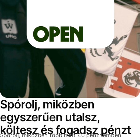
Spórolj, miközben
egyszerűen utalsz,
költesz és fogadsz pénzt
Spórolj, miközben több mint 40 pénznemben