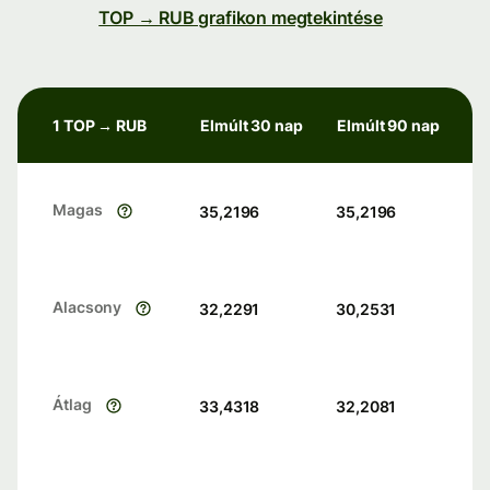
TOP → RUB grafikon megtekintése
1 TOP → RUB
Elmúlt 30 nap
Elmúlt 90 nap
Magas
35,2196
35,2196
Alacsony
32,2291
30,2531
Átlag
33,4318
32,2081