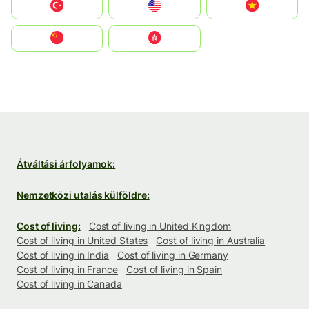
Türkiye
United States
Vietnam
中国
中國香港特別行政區
Átváltási árfolyamok:
Nemzetközi utalás külföldre:
Cost of living:
Cost of living in United Kingdom
Cost of living in United States
Cost of living in Australia
Cost of living in India
Cost of living in Germany
Cost of living in France
Cost of living in Spain
Cost of living in Canada