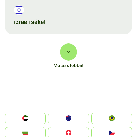
izraeli sékel
Mutass többet
الإمارات العربية المتحدة
Australia
Brazil
България
Switzerland
Czechia