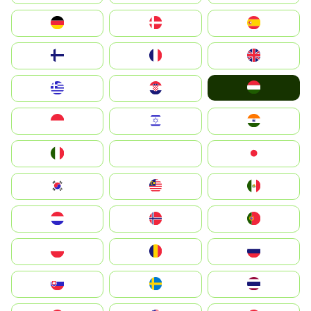
Deutschland
Denmark
España
Suomi
France
United Kingdom
Magyarország
Greece
Hrvatska
Indonesia
Israel
India
Italia
JA
Japan
South Korea
Malay
Mexico
Nederland
Norge
Portugal
Polska
România
Россия
Slovensko
Ruoŧŧa
ไทย