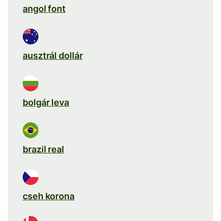
angol font
ausztrál dollár
bolgár leva
brazil real
cseh korona