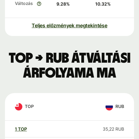
Változás
9.28
%
10.32
%
Teljes előzmények megtekintése
TOP → RUB átváltási
árfolyama ma
TOP
RUB
1
TOP
35,22
RUB