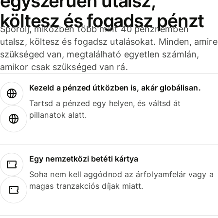
egyszerűen utalsz,
költesz és fogadsz pénzt
Spórolj, miközben több mint 40 pénznemben
utalsz, költesz és fogadsz utalásokat. Minden, amire
szükséged van, megtalálható egyetlen számlán,
amikor csak szükséged van rá.
Kezeld a pénzed útközben is, akár globálisan.
Tartsd a pénzed egy helyen, és váltsd át
pillanatok alatt.
Egy nemzetközi betéti kártya
Soha nem kell aggódnod az árfolyamfelár vagy a
magas tranzakciós díjak miatt.