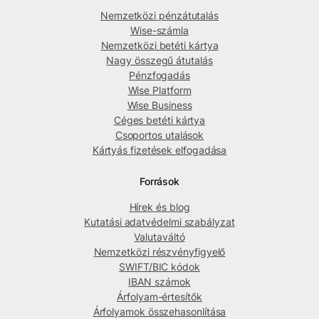
Nemzetközi pénzátutalás
Wise-számla
Nemzetközi betéti kártya
Nagy összegű átutalás
Pénzfogadás
Wise Platform
Wise Business
Céges betéti kártya
Csoportos utalások
Kártyás fizetések elfogadása
Források
Hírek és blog
Kutatási adatvédelmi szabályzat
Valutaváltó
Nemzetközi részvényfigyelő
SWIFT/BIC kódok
IBAN számok
Árfolyam-értesítők
Árfolyamok összehasonlítása