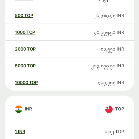
500
TOP
၂၀,၃၈၇.၇၅
INR
1000
TOP
၄၀,၇၇၅.၅၀
INR
2000
TOP
၈၁,၅၅၁
INR
5000
TOP
၂၀၃,၈၇၇.၅၀
INR
10000
TOP
၄၀၇,၇၅၅
INR
INR
TOP
1
INR
၀.၀၂
TOP