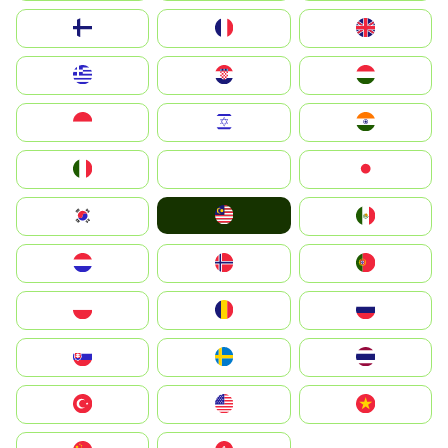
Suomi
France
United Kingdom
Greece
Hrvatska
Magyarország
Indonesia
Israel
India
Italia
JA
Japan
Malay
South Korea
Mexico
Nederland
Norge
Portugal
Polska
România
Россия
Slovensko
Ruoŧŧa
ไทย
Türkiye
United States
Vietnam