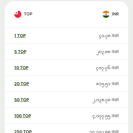
TOP
INR
1
TOP
၄၀.၇၈
INR
5
TOP
၂၀၃.၈၈
INR
10
TOP
၄၀၇.၇၆
INR
20
TOP
၈၁၅.၅၁
INR
50
TOP
၂,၀၃၈.၇၈
INR
100
TOP
၄,၀၇၇.၅၅
INR
250
TOP
၁၀,၁၉၃.၈၈
INR