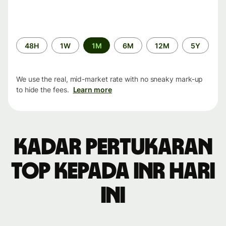
Time
48H
1W
1M
6M
12M
5Y
period
We use the real, mid-market rate with no sneaky mark-up
to hide the fees.
Learn more
Kadar pertukaran
TOP kepada INR hari
ini