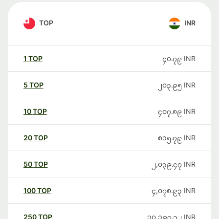
TOP
INR
1
TOP
၄၀.၇၉
INR
5
TOP
၂၀၃.၉၅
INR
10
TOP
၄၀၇.၈၉
INR
20
TOP
၈၁၅.၇၉
INR
50
TOP
၂,၀၃၉.၄၇
INR
100
TOP
၄,၀၇၈.၉၃
INR
250
TOP
၁၀,၁၉၇.၃၂
INR