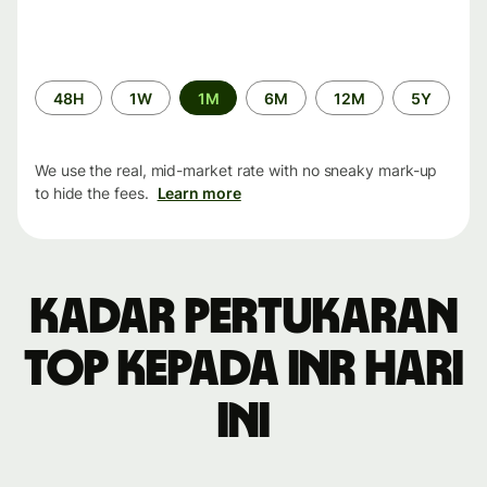
Time
48H
1W
1M
6M
12M
5Y
period
We use the real, mid-market rate with no sneaky mark-up
to hide the fees.
Learn more
Kadar pertukaran
TOP kepada INR hari
ini