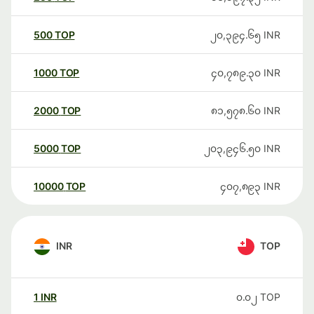
500
TOP
၂၀,၃၉၄.၆၅
INR
1000
TOP
၄၀,၇၈၉.၃၀
INR
2000
TOP
၈၁,၅၇၈.၆၀
INR
5000
TOP
၂၀၃,၉၄၆.၅၀
INR
10000
TOP
၄၀၇,၈၉၃
INR
INR
TOP
1
INR
၀.၀၂
TOP