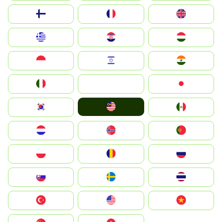
Suomi
France
United Kingdom
Greece
Hrvatska
Magyarország
Indonesia
Israel
India
Italia
JA
Japan
Malay
South Korea
Mexico
Nederland
Norge
Portugal
Polska
România
Россия
Slovensko
Ruoŧŧa
ไทย
Türkiye
United States
Vietnam