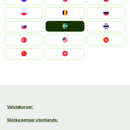
Polska
România
Россия
Ruoŧŧa
Slovensko
ไทย
Türkiye
United States
Vietnam
中国
中國香港特別行政區
Valutakurser:
Skicka pengar utomlands: