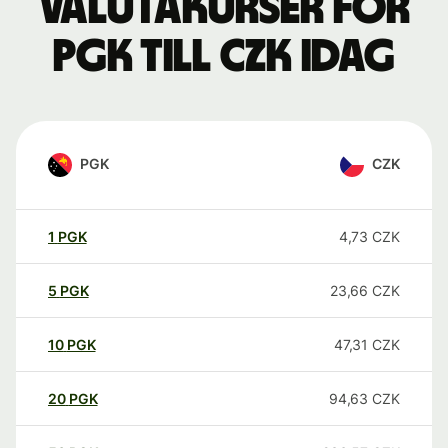
Valutakurser för
PGK till CZK idag
PGK
CZK
1
PGK
4,73
CZK
5
PGK
23,66
CZK
10
PGK
47,31
CZK
20
PGK
94,63
CZK