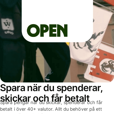
Spara när du spenderar,
skickar och får betalt
Spara pengar när du skickar, spenderar och får
betalt i över 40+ valutor. Allt du behöver på ett