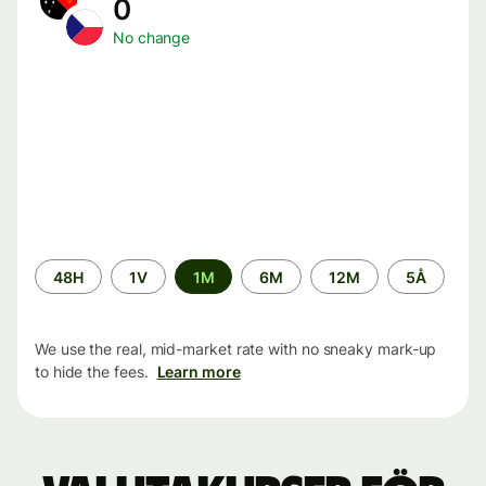
0
No change
Time
48H
1V
1M
6M
12M
5Å
period
We use the real, mid-market rate with no sneaky mark-up
to hide the fees.
Learn more