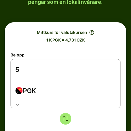
pengar som en lokalinvånare.
Mittkurs för valutakursen
1 K PGK = 4,731 CZK
Belopp
PGK