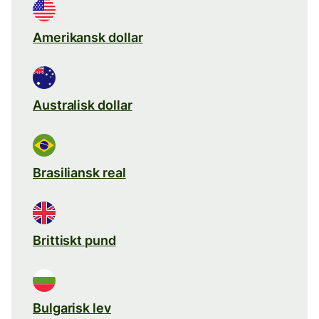
Amerikansk dollar
Australisk dollar
Brasiliansk real
Brittiskt pund
Bulgarisk lev