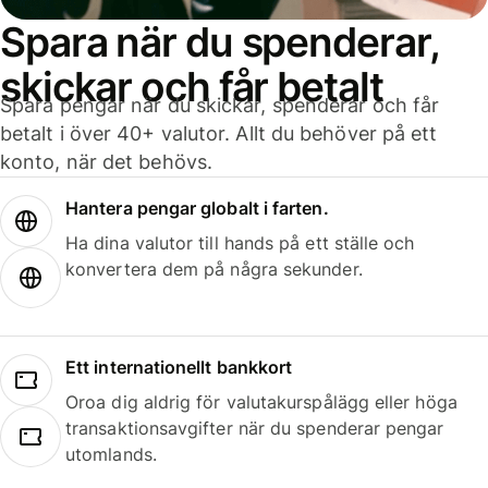
Spara när du spenderar,
skickar och får betalt
Spara pengar när du skickar, spenderar och får
betalt i över 40+ valutor. Allt du behöver på ett
konto, när det behövs.
Hantera pengar globalt i farten.
Ha dina valutor till hands på ett ställe och
konvertera dem på några sekunder.
Ett internationellt bankkort
Oroa dig aldrig för valutakurspålägg eller höga
transaktionsavgifter när du spenderar pengar
utomlands.