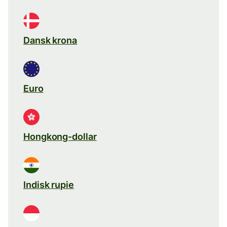
Dansk krona
Euro
Hongkong-dollar
Indisk rupie