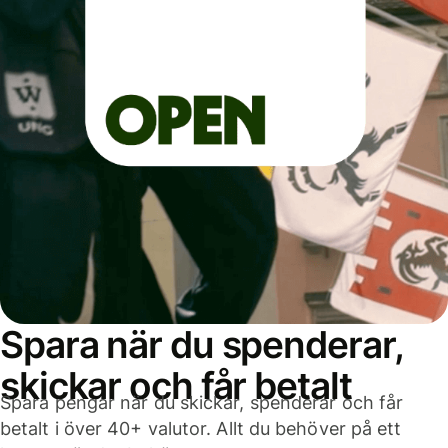
Spara när du spenderar,
skickar och får betalt
Spara pengar när du skickar, spenderar och får
betalt i över 40+ valutor. Allt du behöver på ett