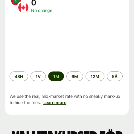
0
No change
Time
48H
1V
1M
6M
12M
5Å
period
We use the real, mid-market rate with no sneaky mark-up
to hide the fees.
Learn more