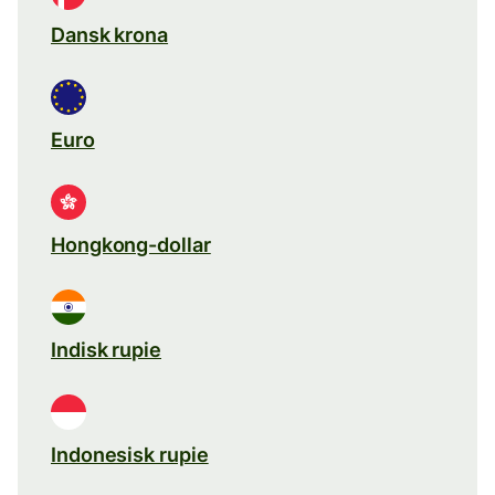
Dansk krona
Euro
Hongkong-dollar
Indisk rupie
Indonesisk rupie