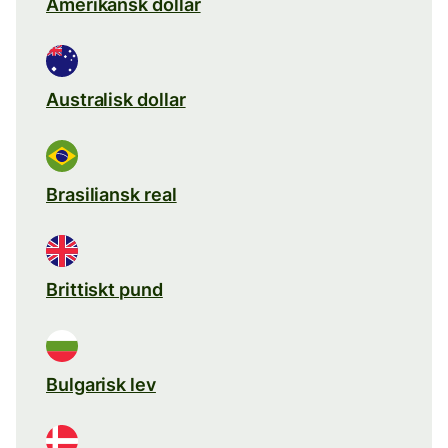
Amerikansk dollar
Australisk dollar
Brasiliansk real
Brittiskt pund
Bulgarisk lev