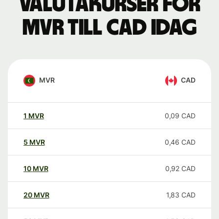
Valutakurser för
MVR till CAD idag
MVR
CAD
1
MVR
0,09
CAD
5
MVR
0,46
CAD
10
MVR
0,92
CAD
20
MVR
1,83
CAD