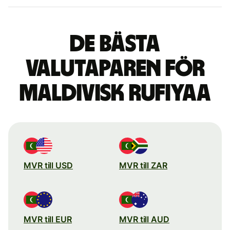
De bästa
valutaparen för
maldivisk rufiyaa
MVR till USD
MVR till ZAR
MVR till EUR
MVR till AUD