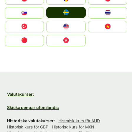
Ruoŧŧa
Slovensko
ไทย
Türkiye
United States
Vietnam
中国
中國香港特別行政區
Valutakurser:
Skicka pengar utomlands:
Historiska valutakurser:
Historisk kurs för AUD
Historisk kurs för GBP
Historisk kurs för MXN