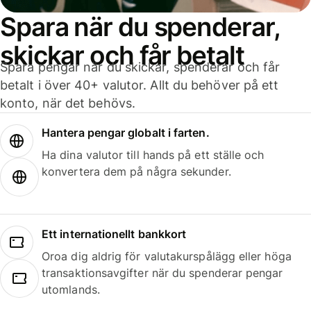
Spara när du spenderar,
skickar och får betalt
Spara pengar när du skickar, spenderar och får
betalt i över 40+ valutor. Allt du behöver på ett
konto, när det behövs.
Hantera pengar globalt i farten.
Ha dina valutor till hands på ett ställe och
konvertera dem på några sekunder.
Ett internationellt bankkort
Oroa dig aldrig för valutakurspålägg eller höga
transaktionsavgifter när du spenderar pengar
utomlands.