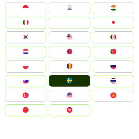
Indonesia
Israel
India
Italia
JA
Japan
South Korea
Malay
Mexico
Nederland
Norge
Portugal
Polska
România
Россия
Ruoŧŧa
Slovensko
ไทย
Türkiye
United States
Vietnam
中国
中國香港特別行政區