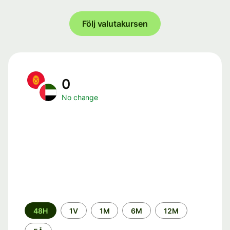
Följ valutakursen
0
No change
Time
48H
1V
1M
6M
12M
period