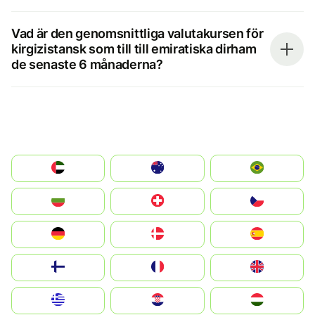
Vad är den genomsnittliga valutakursen för
kirgizistansk som till till emiratiska dirham
de senaste 6 månaderna?
الإمارات العربية المتحدة
Australia
Brazil
България
Switzerland
Czechia
Deutschland
Denmark
España
Suomi
France
United Kingdom
Greece
Hrvatska
Magyarország