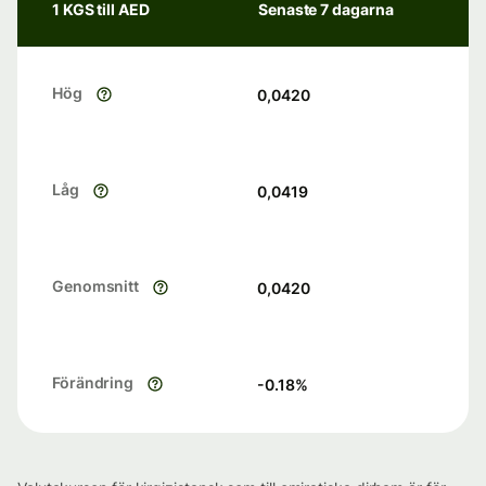
1 KGS till AED
Senaste 7 dagarna
Hög
0,0420
Låg
0,0419
Genomsnitt
0,0420
Förändring
-0.18
%