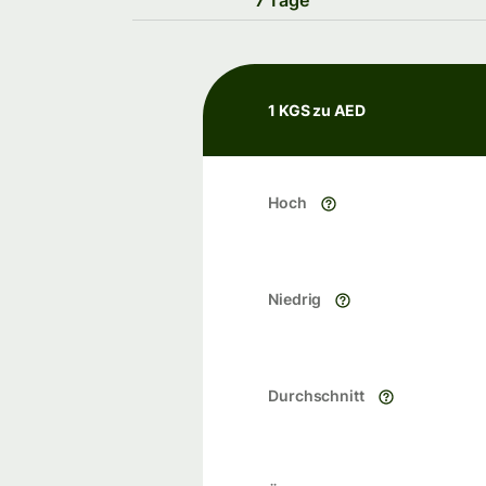
7 Tage
1 KGS zu AED
Hoch
Niedrig
Durchschnitt