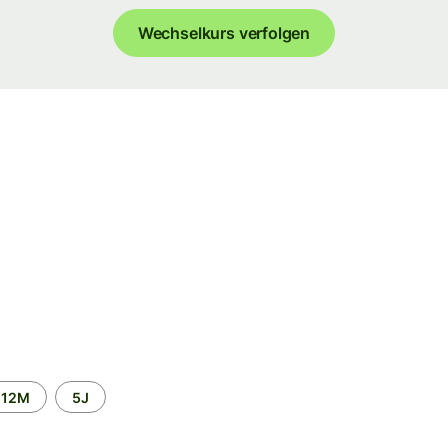
Wechselkurs verfolgen
12M
5J