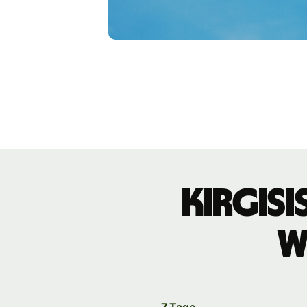
kirgis
W