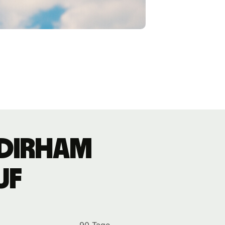
-Dirham
uf