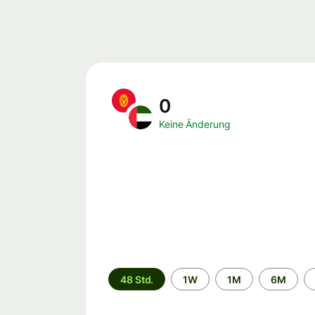
0
Keine Änderung
Zeitraum
48 Std.
1W
1M
6M