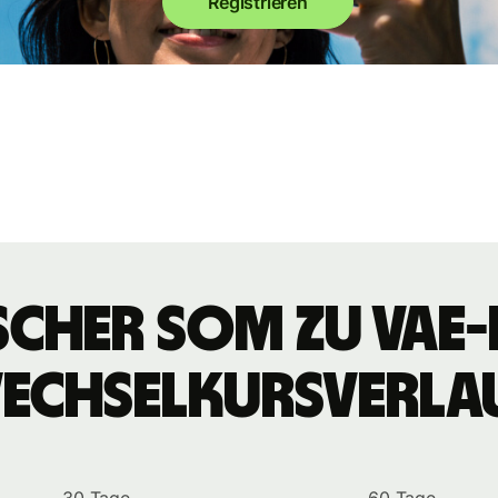
Registrieren
ischer Som zu VAE
echselkursverla