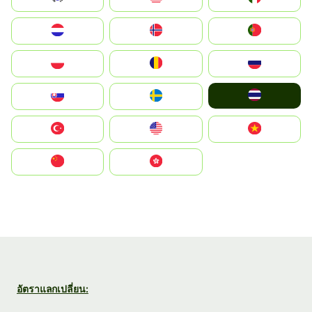
Nederland
Norge
Portugal
Polska
România
Россия
ไทย
Slovensko
Ruoŧŧa
Türkiye
United States
Vietnam
中国
中國香港特別行政區
อัตราแลกเปลี่ยน: