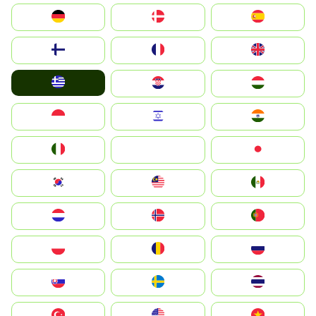
Deutschland
Denmark
España
Suomi
France
United Kingdom
Greece
Hrvatska
Magyarország
Indonesia
Israel
India
Italia
JA
Japan
South Korea
Malay
Mexico
Nederland
Norge
Portugal
Polska
România
Россия
Slovensko
Ruoŧŧa
ไทย
Türkiye
United States
Vietnam