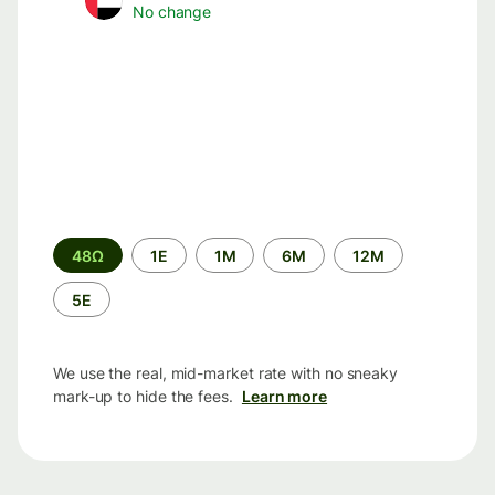
No change
Time
48Ω
1Ε
1M
6M
12M
period
5Ε
We use the real, mid-market rate with no sneaky
mark-up to hide the fees.
Learn more