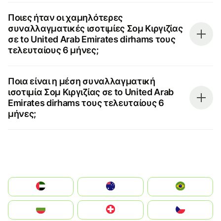
Ποιες ήταν οι χαμηλότερες
συναλλαγματικές ισοτιμίες Σομ Κιργιζίας
σε to United Arab Emirates dirhams τους
τελευταίους 6 μήνες;
Ποια είναι η μέση συναλλαγματική
ισοτιμία Σομ Κιργιζίας σε to United Arab
Emirates dirhams τους τελευταίους 6
μήνες;
الإمارات العربية المتحدة
Australia
Brazil
България
Switzerland
Czechia