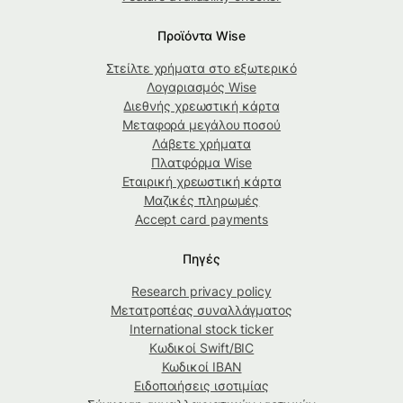
Προϊόντα Wise
Στείλτε χρήματα στο εξωτερικό
Λογαριασμός Wise
Διεθνής χρεωστική κάρτα
Μεταφορά μεγάλου ποσού
Λάβετε χρήματα
Πλατφόρμα Wise
Εταιρική χρεωστική κάρτα
Μαζικές πληρωμές
Accept card payments
Πηγές
Research privacy policy
Μετατροπέας συναλλάγματος
International stock ticker
Κωδικοί Swift/BIC
Κωδικοί IBAN
Ειδοποιήσεις ισοτιμίας