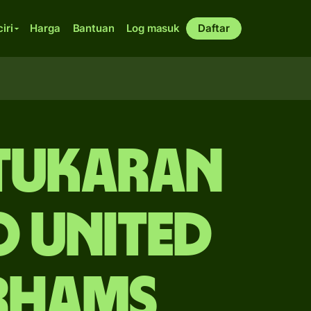
ciri
Harga
Bantuan
Log masuk
Daftar
rtukaran
 United
irhams