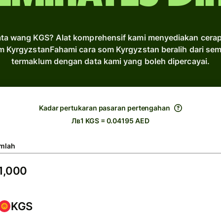
ata wang KGS? Alat komprehensif kami menyediakan cerapan
m KyrgyzstanFahami cara som Kyrgyzstan beralih dari s
termaklum dengan data kami yang boleh dipercayai.
Kadar pertukaran pasaran pertengahan
Лв1 KGS = 0.04195 AED
mlah
KGS