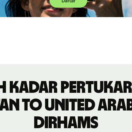
Daftar
h kadar pertuka
an to United Arab
dirhams