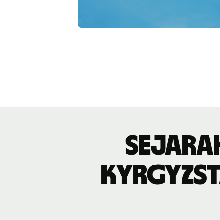
Sejara
Kyrgyzst