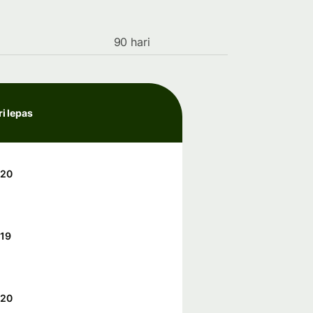
90 hari
ri lepas
420
19
420