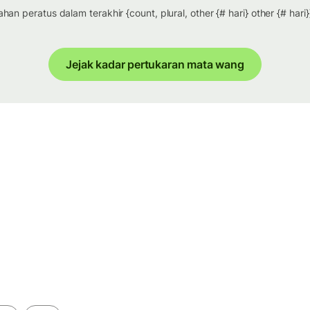
han peratus dalam terakhir {count, plural, other {# hari} other {# hari}
Jejak kadar pertukaran mata wang