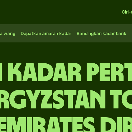
Ciri-
a wang
Dapatkan amaran kadar
Bandingkan kadar bank
 Kadar Pe
rgyzstan to
Emirates d