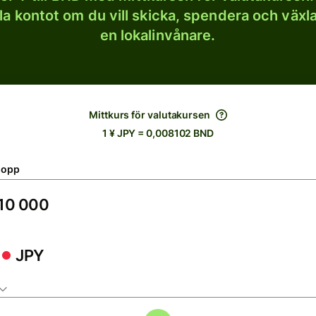
lla kontot om du vill skicka, spendera och väx
en lokalinvånare.
Mittkurs för valutakursen
1 ¥ JPY = 0,008102 BND
lopp
JPY