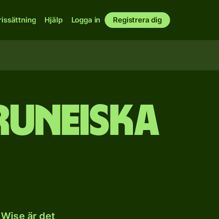
rissättning
Hjälp
Logga in
Registrera dig
runeiska
 Wise är det