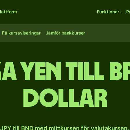
lattform
Funktioner
P
Få kursaviseringar
Jämför bankkurser
a yen till b
dollar
JPY till BND med mittkursen för valutakursen.