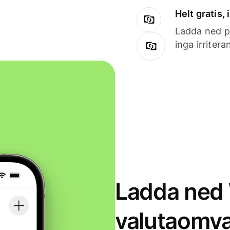
Helt gratis,
Ladda ned på
inga irriter
Ladda ned 
valutaomva