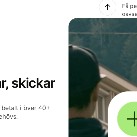
Få pe
oavse
, skickar
 betalt i över 40+
behövs.