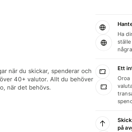
Hante
Ha din
ställ
några
Ett i
ar när du skickar, spenderar och
Oroa 
i över 40+ valutor. Allt du behöver
valut
to, när det behövs.
trans
spend
Skick
på av