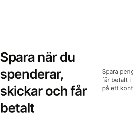
Spara när du
spenderar,
Spara peng
får betalt 
skickar och får
på ett kon
betalt