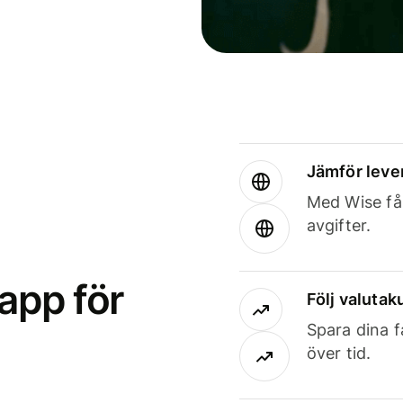
Jämför leve
Med Wise får
avgifter.
app för
Följ valutaku
Spara dina f
över tid.