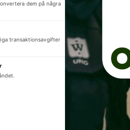
h konvertera dem på några
höga transaktionsavgifter
r
åndet.