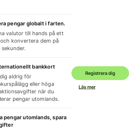
ra pengar globalt i farten.
a valutor till hands på ett
e och konvertera dem på
 sekunder.
nternationellt bankkort
Registrera dig
dig aldrig för
akurspålägg eller höga
Läs mer
aktionsavgifter när du
erar pengar utomlands.
a pengar utomlands, spara
gifter