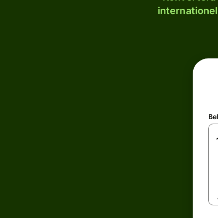
internatione
Be