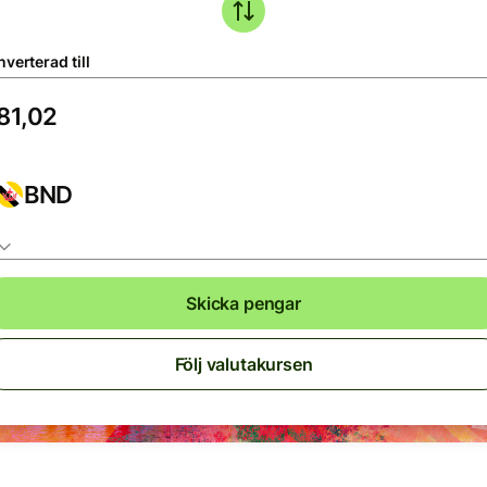
verterad till
BND
Skicka pengar
Följ valutakursen