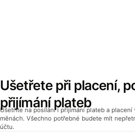
Ušetřete při placení, po
přijímání plateb
Ušetříte na posílání i přijímání plateb a placen
měnách. Všechno potřebné budete mít nepřetr
účtu.