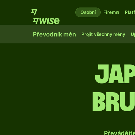
Osobní
Firemní
Plat
Převodník měn
Projít všechny měny
U
Ja
bru
Převádějt