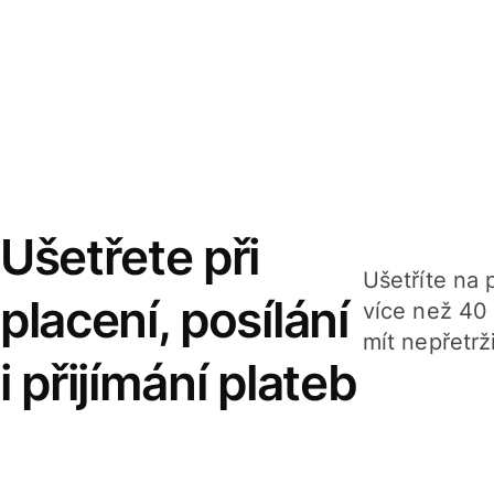
Ušetřete při
Ušetříte na p
placení, posílání
více než 40
mít nepřetrž
i přijímání plateb