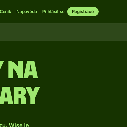
Ceník
Nápověda
Přihlásit se
Registrace
 na
lary
u. Wise je