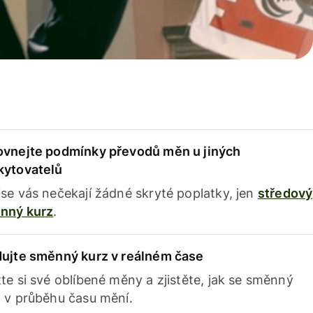
ovnejte podmínky převodů měn u jiných
kytovatelů
se vás nečekají žádné skryté poplatky, jen
středový
nný kurz
.
dujte směnný kurz v reálném čase
te si své oblíbené měny a zjistěte, jak se směnný
 v průběhu času mění.