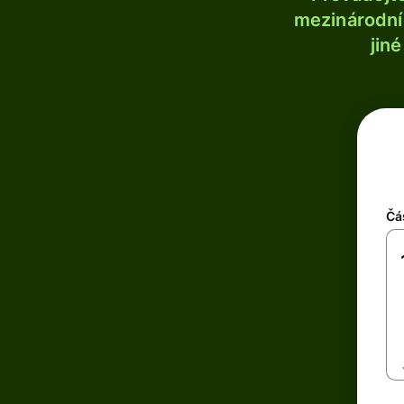
mezinárodní 
jin
Čá