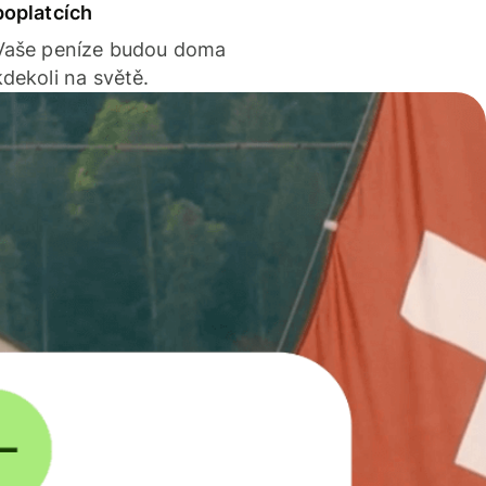
poplatcích
Vaše peníze budou doma
kdekoli na světě.