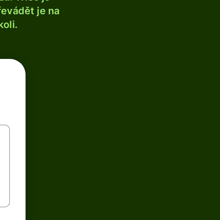
řevádět je na
oli.