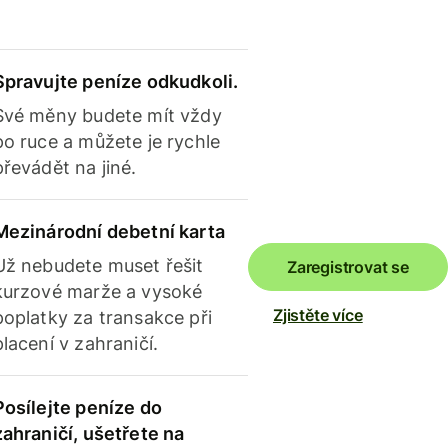
Spravujte peníze odkudkoli.
Své měny budete mít vždy
po ruce a můžete je rychle
převádět na jiné.
Mezinárodní debetní karta
Už nebudete muset řešit
Zaregistrovat se
kurzové marže a vysoké
Zjistěte více
poplatky za transakce při
placení v zahraničí.
Posílejte peníze do
zahraničí, ušetřete na