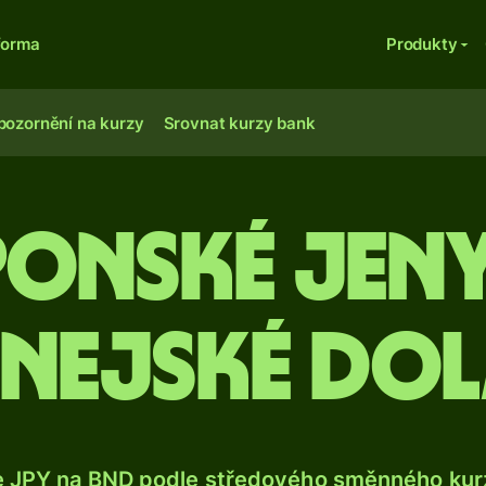
forma
Produkty
pozornění na kurzy
Srovnat kurzy bank
ponské jeny
nejské do
e JPY na BND podle středového směnného kurz