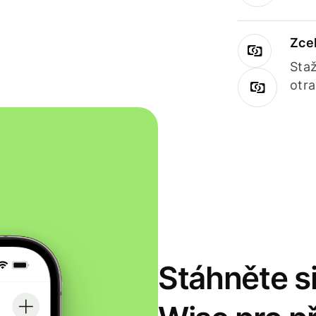
Zce
Staž
otr
Stáhněte si