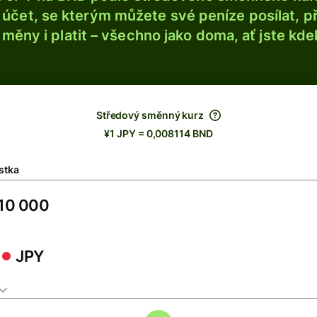
účet, se kterým můžete své peníze posílat, p
é měny i platit – všechno jako doma, ať jste kdek
Středový směnný kurz
¥1 JPY = 0,008114 BND
stka
JPY