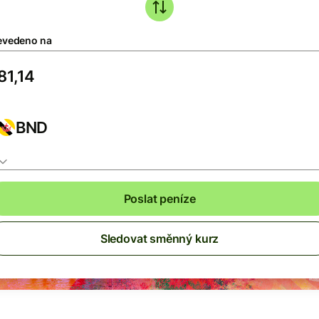
evedeno na
BND
Poslat peníze
Sledovat směnný kurz