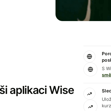
Por
pos
S Wi
smě
i aplikaci Wise
Sle
Ulož
kurz