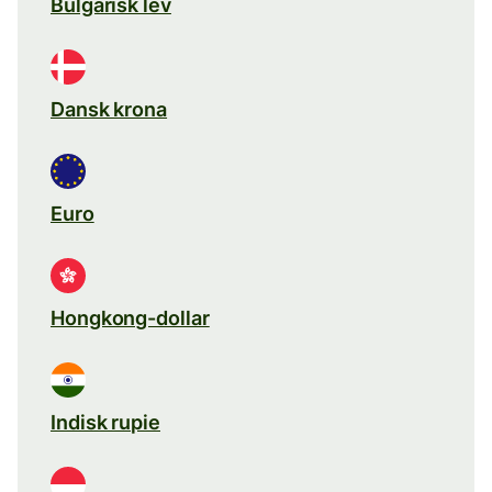
Bulgarisk lev
Dansk krona
Euro
Hongkong-dollar
Indisk rupie