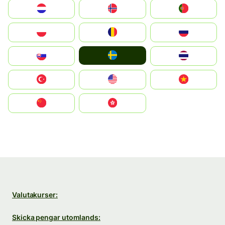
Nederland
Norge
Portugal
Polska
România
Россия
Ruoŧŧa
Slovensko
ไทย
Türkiye
United States
Vietnam
中国
中國香港特別行政區
Valutakurser:
Skicka pengar utomlands: