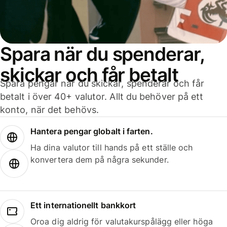
Spara när du spenderar,
skickar och får betalt
Spara pengar när du skickar, spenderar och får
betalt i över 40+ valutor. Allt du behöver på ett
konto, när det behövs.
Hantera pengar globalt i farten.
Ha dina valutor till hands på ett ställe och
konvertera dem på några sekunder.
Ett internationellt bankkort
Oroa dig aldrig för valutakurspålägg eller höga