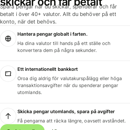
skickar och får betalt
Spara pengar när du skickar, spenderar och får
betalt i över 40+ valutor. Allt du behöver på ett
konto, när det behövs.
Hantera pengar globalt i farten.
Ha dina valutor till hands på ett ställe och
konvertera dem på några sekunder.
Ett internationellt bankkort
Oroa dig aldrig för valutakurspålägg eller höga
transaktionsavgifter när du spenderar pengar
utomlands.
Skicka pengar utomlands, spara på avgifter
Få pengarna att räcka längre, oavsett avståndet.