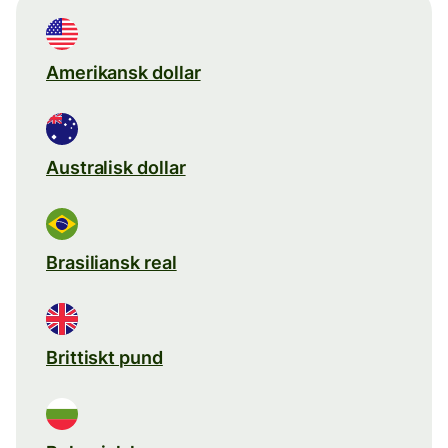
Amerikansk dollar
Australisk dollar
Brasiliansk real
Brittiskt pund