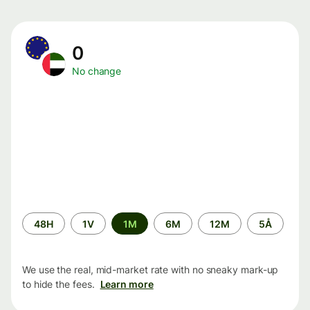
0
No change
Time
48H
1V
1M
6M
12M
5Å
period
We use the real, mid-market rate with no sneaky mark-up
to hide the fees.
Learn more