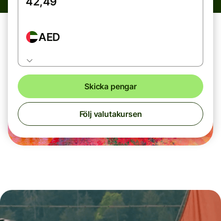
AED
Skicka pengar
Följ valutakursen