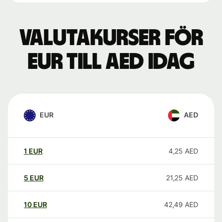
Valutakurser för
EUR till AED idag
EUR
AED
1
EUR
4,25
AED
5
EUR
21,25
AED
10
EUR
42,49
AED