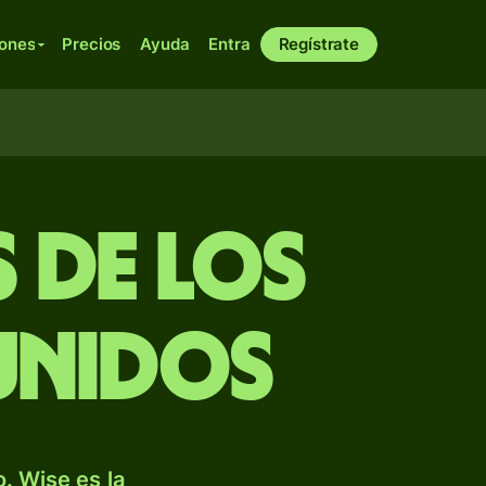
iones
Precios
Ayuda
Entra
Regístrate
 de los
Unidos
. Wise es la