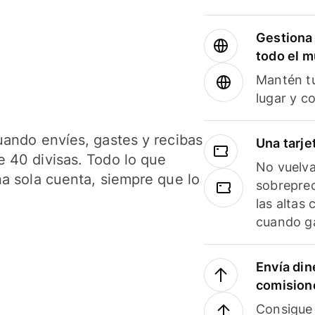
Gestiona 
todo el 
Mantén tu
lugar y c
uando envíes, gastes y recibas
Una tarje
 40 divisas. Todo lo que
No vuelva
na sola cuenta, siempre que lo
sobreprec
las altas
cuando ga
Envía din
comision
Consigue 