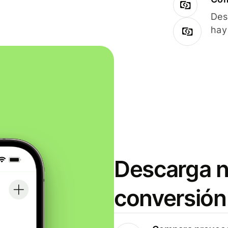
Des
hay
Descarga n
conversión