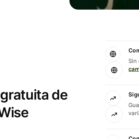
Com
Sin
cam
gratuita de
Sig
Gua
 Wise
var
Com