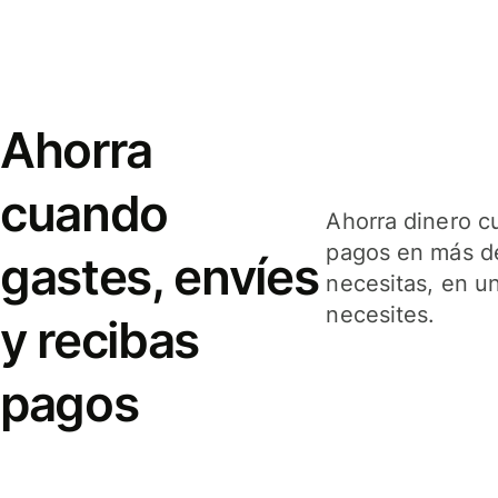
Ahorra
cuando
Ahorra dinero c
pagos en más de
gastes, envíes
necesitas, en u
necesites.
y recibas
pagos