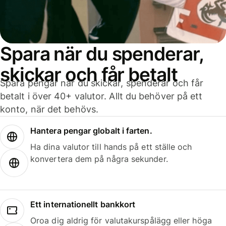
Spara när du spenderar,
skickar och får betalt
Spara pengar när du skickar, spenderar och får
betalt i över 40+ valutor. Allt du behöver på ett
konto, när det behövs.
Hantera pengar globalt i farten.
Ha dina valutor till hands på ett ställe och
konvertera dem på några sekunder.
Ett internationellt bankkort
Oroa dig aldrig för valutakurspålägg eller höga