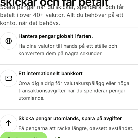
skickar och får betalt
Spara pengar när du skickar, spenderar och får
betalt i över 40+ valutor. Allt du behöver på ett
konto, när det behövs.
Hantera pengar globalt i farten.
Ha dina valutor till hands på ett ställe och
konvertera dem på några sekunder.
Ett internationellt bankkort
Oroa dig aldrig för valutakurspålägg eller höga
transaktionsavgifter när du spenderar pengar
utomlands.
Skicka pengar utomlands, spara på avgifter
Få pengarna att räcka längre, oavsett avståndet.