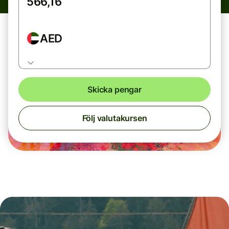
AED
Skicka pengar
Följ valutakursen