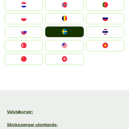
Nederland
Norge
Portugal
Polska
România
Россия
Ruoŧŧa
Slovensko
ไทย
Türkiye
United States
Vietnam
中国
中國香港特別行政區
Valutakurser:
Skicka pengar utomlands: