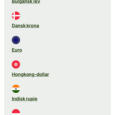
Bulgarisk lev
Dansk krona
Euro
Hongkong-dollar
Indisk rupie