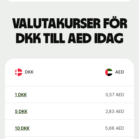
Valutakurser för
DKK till AED idag
DKK
AED
1
DKK
0,57
AED
5
DKK
2,83
AED
10
DKK
5,66
AED