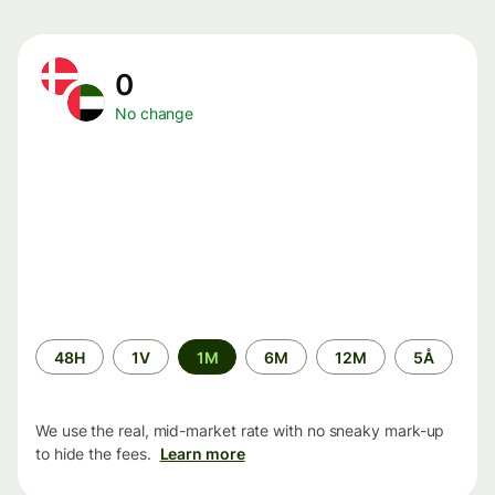
0
No change
Time
48H
1V
1M
6M
12M
5Å
period
We use the real, mid-market rate with no sneaky mark-up
to hide the fees.
Learn more