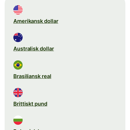
Amerikansk dollar
Australisk dollar
Brasiliansk real
Brittiskt pund