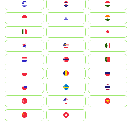
Greece
Hrvatska
Magyarország
Indonesia
Israel
India
Italia
JA
Japan
South Korea
Malay
Mexico
Nederland
Norge
Portugal
Polska
România
Россия
Slovensko
Ruoŧŧa
ไทย
Türkiye
United States
Vietnam
中国
中國香港特別行政區