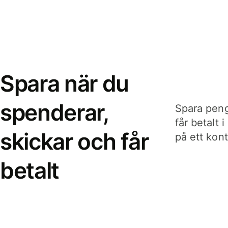
Spara när du
spenderar,
Spara peng
får betalt 
skickar och får
på ett kon
betalt