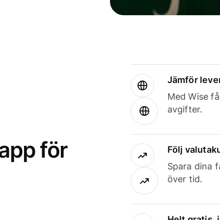
Jämför leve
Med Wise får
avgifter.
app för
Följ valutaku
Spara dina f
över tid.
Helt gratis,