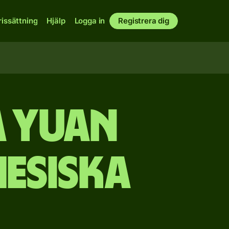
rissättning
Hjälp
Logga in
Registrera dig
a yuan
mesiska