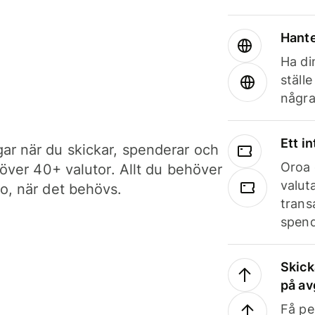
Hante
Ha din
ställ
några
Ett i
ar när du skickar, spenderar och
Oroa 
i över 40+ valutor. Allt du behöver
valut
to, när det behövs.
trans
spend
Skick
på av
Få pe