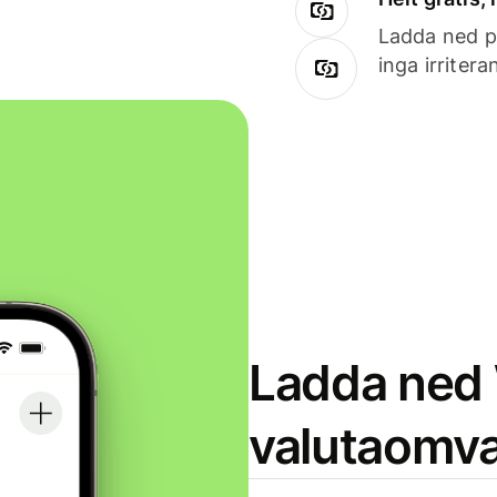
Ladda ned på
inga irriter
Ladda ned 
valutaomva