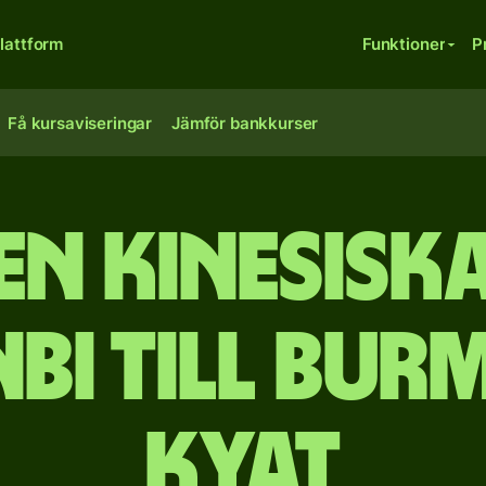
lattform
Funktioner
P
Få kursaviseringar
Jämför bankkurser
sen kinesisk
bi till bur
kyat