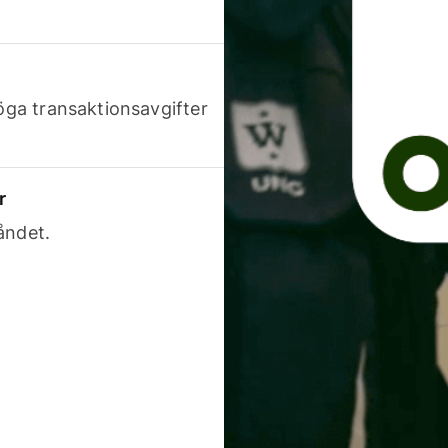
höga transaktionsavgifter
r
åndet.