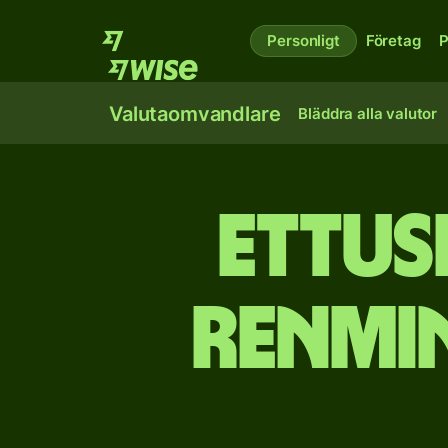
Personligt
Företag
P
Valutaomvandlare
Bläddra alla valutor
et­tu
renmin