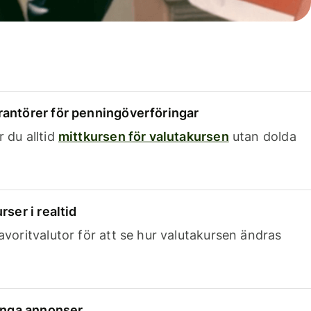
rantörer för penningöverföringar
 du alltid
mittkursen för valutakursen
utan dolda
rser i realtid
avoritvalutor för att se hur valutakursen ändras
 inga annonser