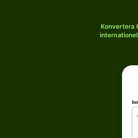
Konvertera 
internatione
Be