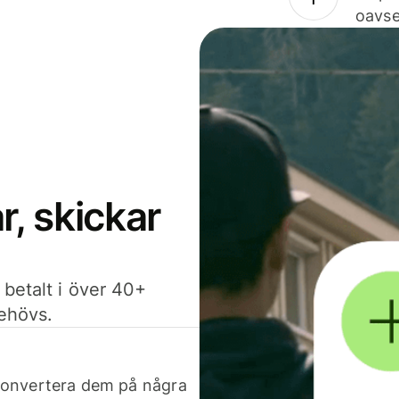
oavse
, skickar
 betalt i över 40+
behövs.
h konvertera dem på några