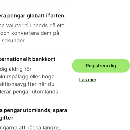
ra pengar globalt i farten.
a valutor till hands på ett
e och konvertera dem på
 sekunder.
nternationellt bankkort
Registrera dig
dig aldrig för
akurspålägg eller höga
Läs mer
aktionsavgifter när du
erar pengar utomlands.
a pengar utomlands, spara
gifter
ngarna att räcka längre,