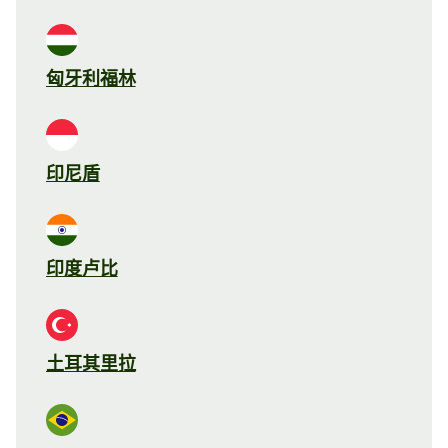
匈牙利福林
印尼盾
印度卢比
土耳其里拉