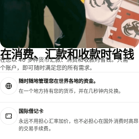
在消费、汇款和收款时省钱
在您以 40 多种货币汇款、消费和收款时省钱。只需一
个账户，即可随时满足您的所有需求。
随时随地管理您在世界各地的资金。
在一个地方持有您的货币，并在几秒钟内兑换。
国际借记卡
永远不用担心汇率加价，也不必担心在国外消费时高昂
的交易手续费。