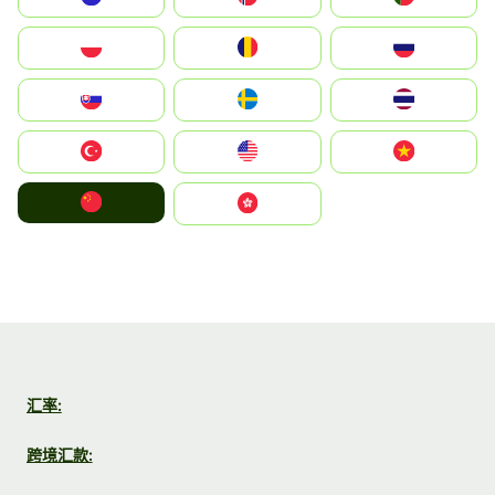
Polska
România
Россия
Slovensko
Ruoŧŧa
ไทย
Türkiye
United States
Vietnam
中国
中國香港特別行政區
汇率:
跨境汇款: