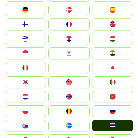
Deutschland
Denmark
España
Suomi
France
United Kingdom
Greece
Hrvatska
Magyarország
Indonesia
Israel
India
Italia
JA
Japan
South Korea
Malay
Mexico
Nederland
Norge
Portugal
Polska
România
Россия
ไทย
Slovensko
Ruoŧŧa