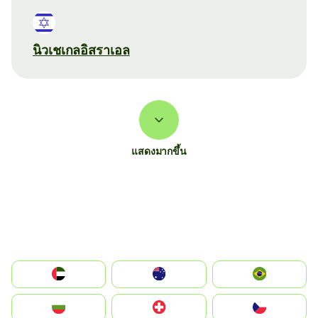
นิวเชเกลอิสราเอล
แสดงมากขึ้น
الإمارات العربية المتحدة
Australia
Brazil
България
Switzerland
Czechia