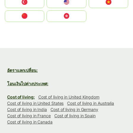
Türkiye
United States
Vietnam
中国
中國香港特別行政區
อัตราแลกเปลี่ยน:
โอนเงินไปต่างประเทศ:
Cost of living:
Cost of living in United Kingdom
Cost of living in United States
Cost of living in Australia
Cost of living in India
Cost of living in Germany
Cost of living in France
Cost of living in Spain
Cost of living in Canada