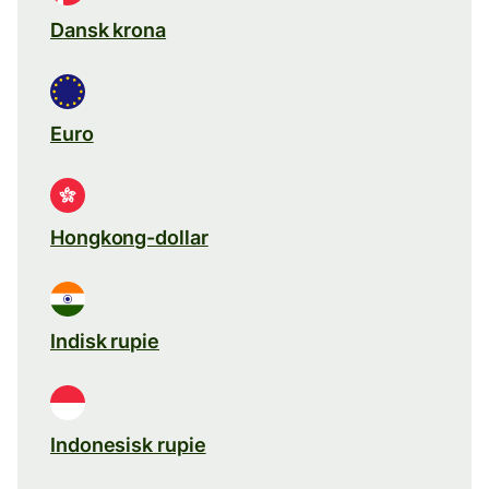
Dansk krona
Euro
Hongkong-dollar
Indisk rupie
Indonesisk rupie