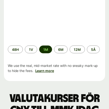
Time
48H
1V
1M
6M
12M
5Å
period
We use the real, mid-market rate with no sneaky mark-up
to hide the fees.
Learn more
Valutakurser för