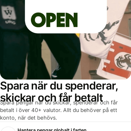
Spara när du spenderar,
skickar och får betalt
Spara pengar när du skickar, spenderar och får
betalt i över 40+ valutor. Allt du behöver på ett
konto, när det behövs.
Hantera pengar globalt i farten.