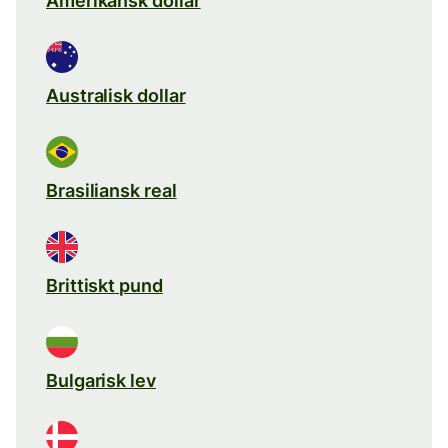
Amerikansk dollar
Australisk dollar
Brasiliansk real
Brittiskt pund
Bulgarisk lev