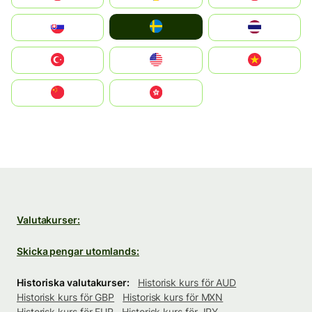
Ruoŧŧa
Slovensko
ไทย
Türkiye
United States
Vietnam
中国
中國香港特別行政區
Valutakurser:
Skicka pengar utomlands:
Historiska valutakurser:
Historisk kurs för AUD
Historisk kurs för GBP
Historisk kurs för MXN
Historisk kurs för EUR
Historisk kurs för JPY