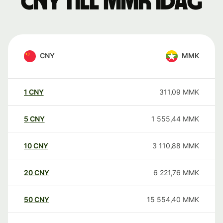
CNY till MMK idag
CNY
MMK
1
CNY
311,09
MMK
5
CNY
1 555,44
MMK
10
CNY
3 110,88
MMK
20
CNY
6 221,76
MMK
50
CNY
15 554,40
MMK