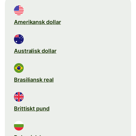
Amerikansk dollar
Australisk dollar
Brasiliansk real
Brittiskt pund