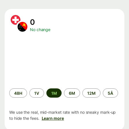
0
No change
Time
48H
1V
1M
6M
12M
5Å
period
We use the real, mid-market rate with no sneaky mark-up
to hide the fees.
Learn more