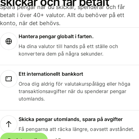
skickar och får betalt
Spara pengar när du skickar, spenderar och får
betalt i över 40+ valutor. Allt du behöver på ett
konto, när det behövs.
Hantera pengar globalt i farten.
Ha dina valutor till hands på ett ställe och
konvertera dem på några sekunder.
Ett internationellt bankkort
Oroa dig aldrig för valutakurspålägg eller höga
transaktionsavgifter när du spenderar pengar
utomlands.
Skicka pengar utomlands, spara på avgifter
Få pengarna att räcka längre, oavsett avståndet.