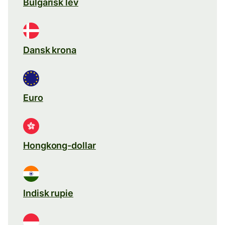
Bulgarisk lev
Dansk krona
Euro
Hongkong-dollar
Indisk rupie