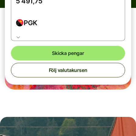
PGK
Skicka pengar
Följ valutakursen