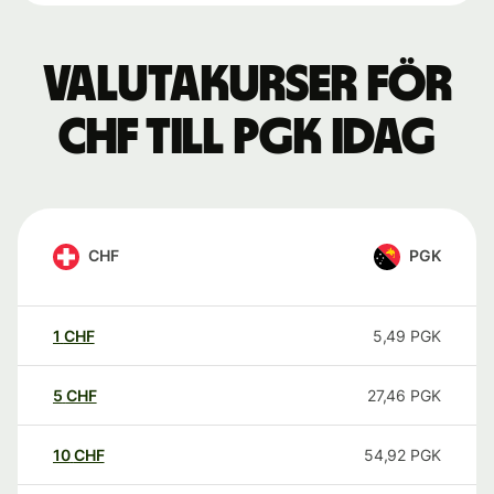
Valutakurser för
CHF till PGK idag
CHF
PGK
1
CHF
5,49
PGK
5
CHF
27,46
PGK
10
CHF
54,92
PGK