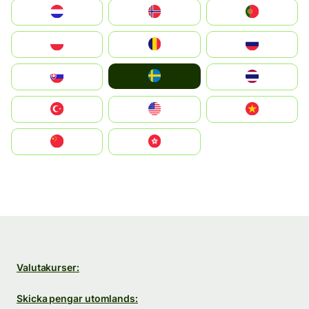
Nederland
Norge
Portugal
Polska
România
Россия
Ruoŧŧa
Slovensko
ไทย
Türkiye
United States
Vietnam
中国
中國香港特別行政區
Valutakurser:
Skicka pengar utomlands: