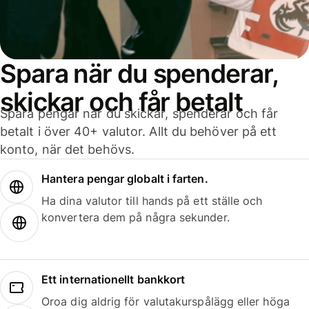
Spara när du spenderar,
skickar och får betalt
Spara pengar när du skickar, spenderar och får
betalt i över 40+ valutor. Allt du behöver på ett
konto, när det behövs.
Hantera pengar globalt i farten.
Ha dina valutor till hands på ett ställe och
konvertera dem på några sekunder.
Ett internationellt bankkort
Oroa dig aldrig för valutakurspålägg eller höga