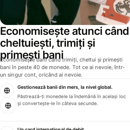
Economisește atunci când
cheltuiești, trimiți și
primești bani
Economisește bani când trimiți, cheltui și primești
bani în peste 40 de monede. Tot ce ai nevoie, într-
un singur cont, oricând ai nevoie.
Gestionează banii din mers, la nivel global.
Păstrează-ți monedele la îndemână în același loc
și convertește-le în câteva secunde.
Un card internațional de debit