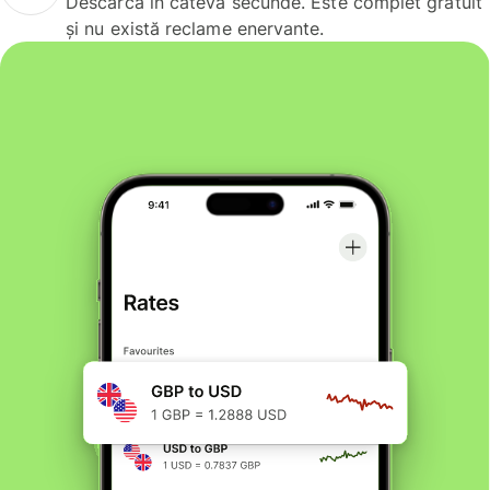
Descarcă în câteva secunde. Este complet gratuit
și nu există reclame enervante.