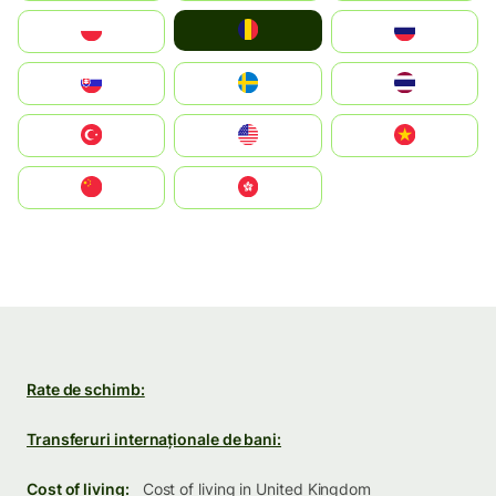
România
Polska
Россия
Slovensko
Ruoŧŧa
ไทย
Türkiye
United States
Vietnam
中国
中國香港特別行政區
Rate de schimb:
Transferuri internaționale de bani:
Cost of living:
Cost of living in United Kingdom