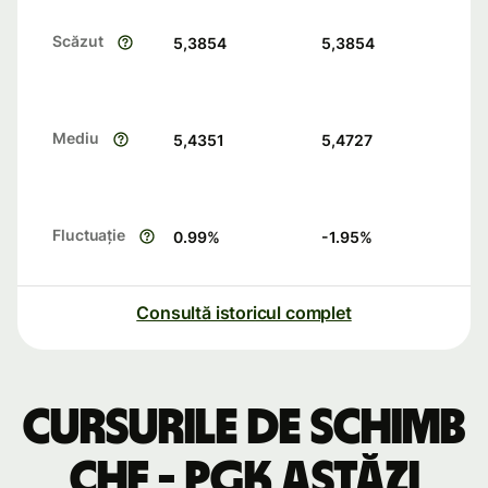
Scăzut
5,3854
5,3854
Mediu
5,4351
5,4727
Fluctuație
0.99
%
-1.95
%
Consultă istoricul complet
Cursurile de schimb
CHF - PGK astăzi