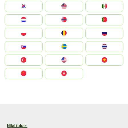
South Korea
Malay
Mexico
Nederland
Norge
Portugal
Polska
România
Россия
Slovensko
Ruoŧŧa
ไทย
Türkiye
United States
Vietnam
中国
中國香港特別行政區
Nilai tukar: