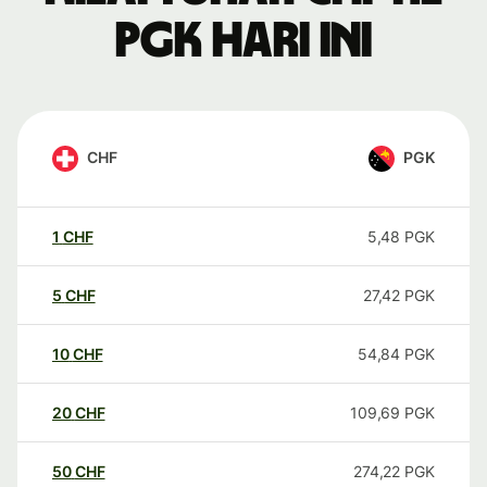
PGK hari ini
CHF
PGK
1
CHF
5,48
PGK
5
CHF
27,42
PGK
10
CHF
54,84
PGK
20
CHF
109,69
PGK
50
CHF
274,22
PGK