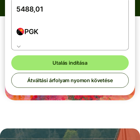
PGK
Utalás indítása
Átváltási árfolyam nyomon követése