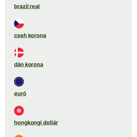
brazil real
cseh korona
dán korona
euró
hongkongi dollár