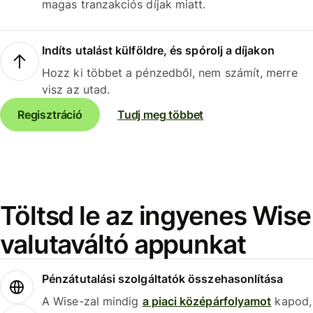
magas tranzakciós díjak miatt.
Indíts utalást külföldre, és spórolj a díjakon
Hozz ki többet a pénzedből, nem számít, merre
visz az utad.
Regisztráció
Tudj meg többet
Töltsd le az ingyenes Wise
valutaváltó appunkat
Pénzátutalási szolgáltatók összehasonlítása
A Wise-zal mindig
a piaci középárfolyamot
kapod,