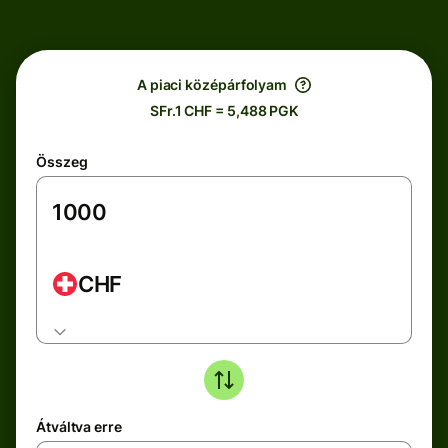
A piaci középárfolyam
SFr.1 CHF = 5,488 PGK
Összeg
CHF
Átváltva erre