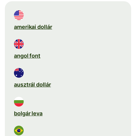
amerikai dollár
angol font
ausztrál dollár
bolgár leva