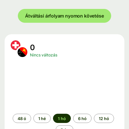
Átváltási árfolyam nyomon követése
0
Nincs változás
Időszak
48 ó
1 hé
1 hó
6 hó
12 hó