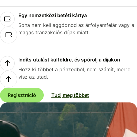
Egy nemzetközi betéti kártya
Soha nem kell aggódnod az árfolyamfelár vagy a
magas tranzakciós díjak miatt.
Indíts utalást külföldre, és spórolj a díjakon
Hozz ki többet a pénzedből, nem számít, merre
visz az utad.
Regisztráció
Tudj meg többet