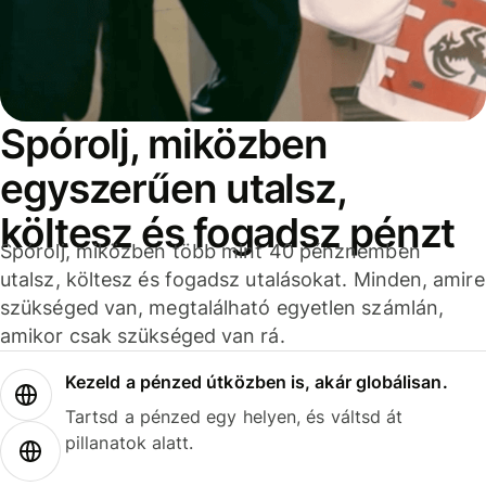
Spórolj, miközben
egyszerűen utalsz,
költesz és fogadsz pénzt
Spórolj, miközben több mint 40 pénznemben
utalsz, költesz és fogadsz utalásokat. Minden, amire
szükséged van, megtalálható egyetlen számlán,
amikor csak szükséged van rá.
Kezeld a pénzed útközben is, akár globálisan.
Tartsd a pénzed egy helyen, és váltsd át
pillanatok alatt.