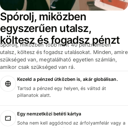
Spórolj, miközben
egyszerűen utalsz,
költesz és fogadsz pénzt
Spórolj, miközben több mint 40 pénznemben
utalsz, költesz és fogadsz utalásokat. Minden, amire
szükséged van, megtalálható egyetlen számlán,
amikor csak szükséged van rá.
Kezeld a pénzed útközben is, akár globálisan.
Tartsd a pénzed egy helyen, és váltsd át
pillanatok alatt.
Egy nemzetközi betéti kártya
Soha nem kell aggódnod az árfolyamfelár vagy a