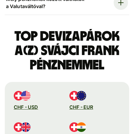
a Valutaváltóval?
Top devizapárok
a(z) svájci frank
pénznemmel
CHF - USD
CHF - EUR