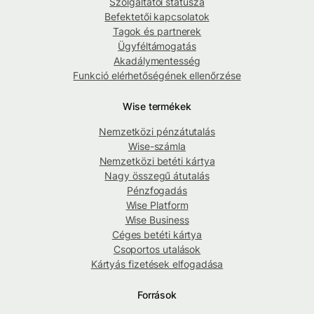
Szolgáltatói státusza
Befektetői kapcsolatok
Tagok és partnerek
Ügyféltámogatás
Akadálymentesség
Funkció elérhetőségének ellenőrzése
Wise termékek
Nemzetközi pénzátutalás
Wise-számla
Nemzetközi betéti kártya
Nagy összegű átutalás
Pénzfogadás
Wise Platform
Wise Business
Céges betéti kártya
Csoportos utalások
Kártyás fizetések elfogadása
Források