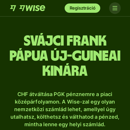
Regisztráció
svájci frank
pápua új-guineai
kinára
CHF átváltása PGK pénznemre a piaci
középárfolyamon. A Wise-zal egy olyan
nemzetközi számlád lehet, amellyel úgy
utalhatsz, költhetsz és válthatod a pénzed,
mintha lenne egy helyi számlád.