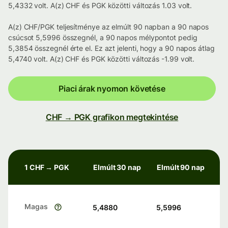
5,4332 volt. A(z) CHF és PGK közötti változás 1.03 volt.
A(z) CHF/PGK teljesítménye az elmúlt 90 napban a 90 napos
csúcsot 5,5996 összegnél, a 90 napos mélypontot pedig
5,3854 összegnél érte el. Ez azt jelenti, hogy a 90 napos átlag
5,4740 volt. A(z) CHF és PGK közötti változás -1.99 volt.
Piaci árak nyomon követése
CHF → PGK grafikon megtekintése
1 CHF → PGK
Elmúlt 30 nap
Elmúlt 90 nap
Magas
5,4880
5,5996