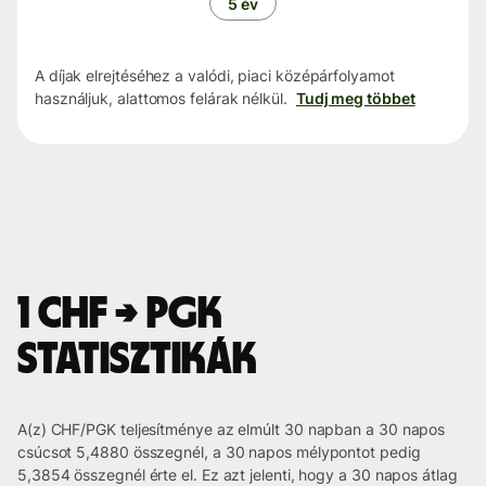
5 év
A díjak elrejtéséhez a valódi, piaci középárfolyamot
használjuk, alattomos felárak nélkül.
Tudj meg többet
1 CHF → PGK
statisztikák
A(z) CHF/PGK teljesítménye az elmúlt 30 napban a 30 napos
csúcsot 5,4880 összegnél, a 30 napos mélypontot pedig
5,3854 összegnél érte el. Ez azt jelenti, hogy a 30 napos átlag