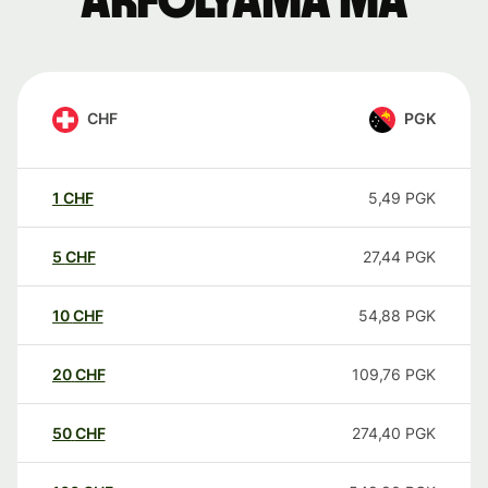
árfolyama ma
CHF
PGK
1
CHF
5,49
PGK
5
CHF
27,44
PGK
10
CHF
54,88
PGK
20
CHF
109,76
PGK
50
CHF
274,40
PGK