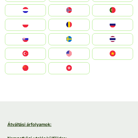
Nederland
Norge
Portugal
Polska
România
Россия
Slovensko
Ruoŧŧa
ไทย
Türkiye
United States
Vietnam
中国
中國香港特別行政區
Átváltási árfolyamok: