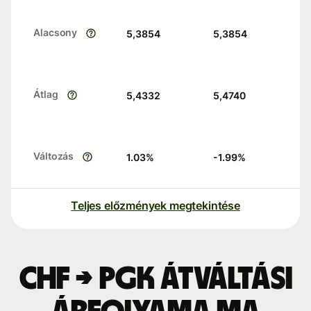
Alacsony
5,3854
5,3854
Átlag
5,4332
5,4740
Változás
1.03
%
-1.99
%
Teljes előzmények megtekintése
CHF → PGK átváltási