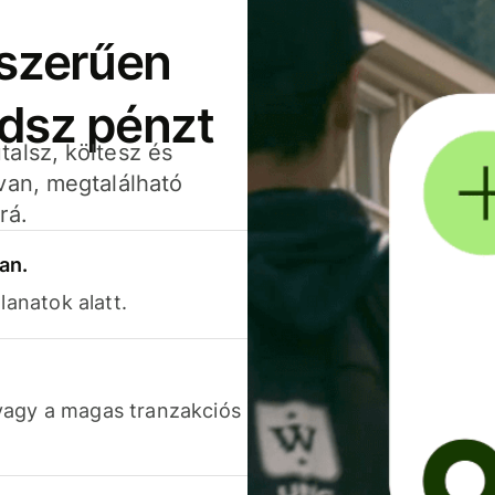
yszerűen
adsz pénzt
alsz, költesz és
van, megtalálható
rá.
an.
lanatok alatt.
vagy a magas tranzakciós