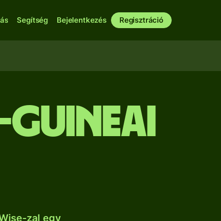
bás
Segítség
Bejelentkezés
Regisztráció
-guineai
Wise-zal egy