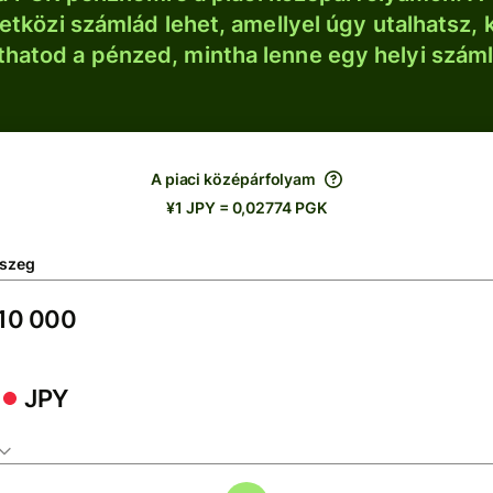
tközi számlád lehet, amellyel úgy utalhatsz, 
thatod a pénzed, mintha lenne egy helyi szám
A piaci középárfolyam
¥1 JPY = 0,02774 PGK
szeg
JPY