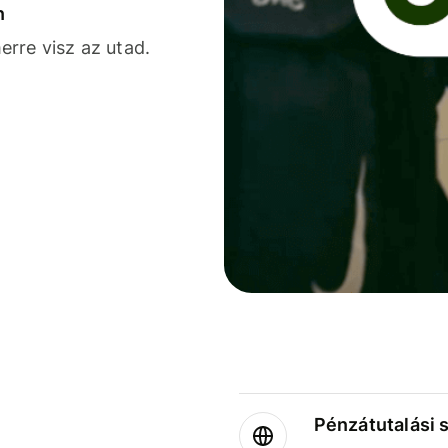
n
rre visz az utad.
Pénzátutalási 