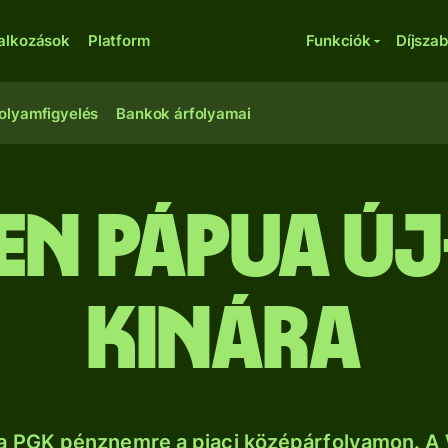
lalkozások
Platform
Funkciók
Díjsza
olyamfigyelés
Bankok árfolyamai
en pápua új
kinára
a PGK pénznemre a piaci középárfolyamon. A 