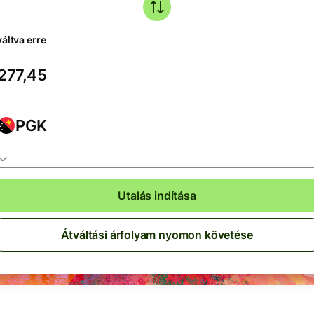
áltva erre
PGK
Utalás indítása
Átváltási árfolyam nyomon követése