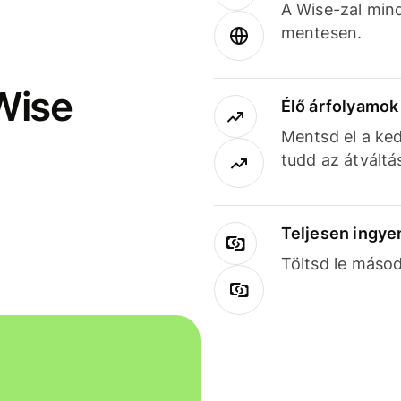
A Wise-zal min
mentesen.
Wise
Élő árfolyamo
Mentsd el a ked
tudd az átváltá
Teljesen ingye
Töltsd le másod