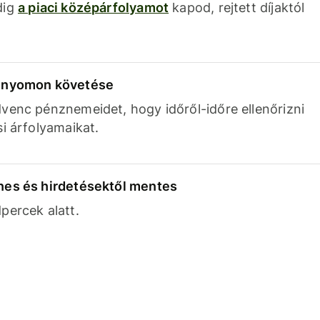
dig
a piaci középárfolyamot
kapod, rejtett díjaktól
k nyomon követése
venc pénznemeidet, hogy időről-időre ellenőrizni
si árfolyamaikat.
nes és hirdetésektől mentes
percek alatt.