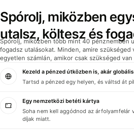
Spórolj, miközben eg
utalsz, költesz és fog
Spórolj, miközben több mint 40 pénznemben ut
fogadsz utalásokat. Minden, amire szükséged 
egyetlen számlán, amikor csak szükséged van 
Kezeld a pénzed útközben is, akár globális
Tartsd a pénzed egy helyen, és váltsd át pil
Egy nemzetközi betéti kártya
Soha nem kell aggódnod az árfolyamfelár 
díjak miatt.