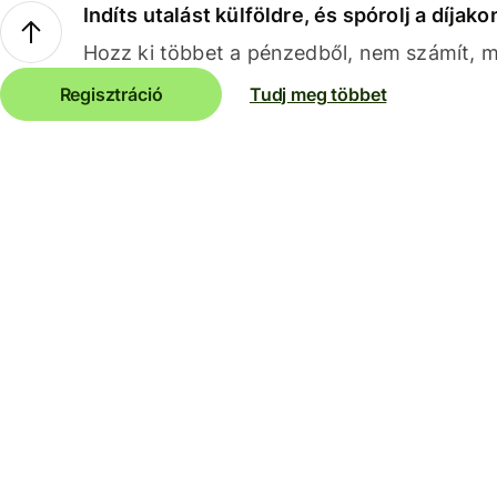
Indíts utalást külföldre, és spórolj a díjako
Hozz ki többet a pénzedből, nem számít, me
Regisztráció
Tudj meg többet