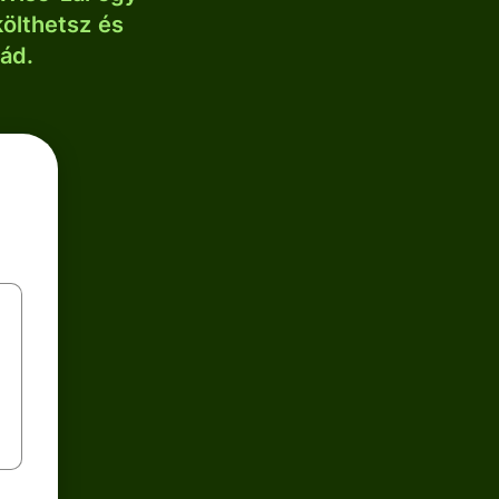
költhetsz és
lád.