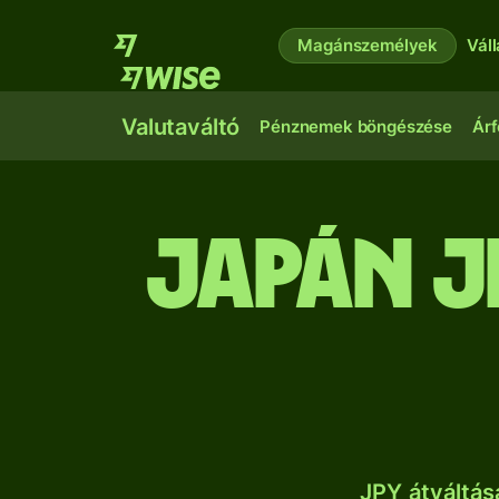
Magánszemélyek
Vál
Valutaváltó
Pénznemek böngészése
Árf
japán j
JPY átváltás