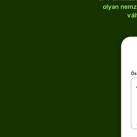
olyan nemze
vál
Ös