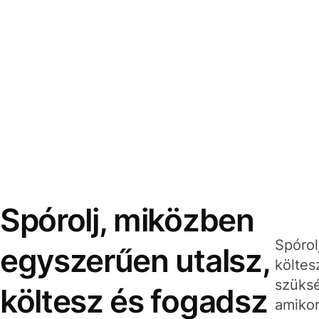
Spórolj, miközben
Spórol
egyszerűen utalsz,
költes
szüksé
költesz és fogadsz
amikor