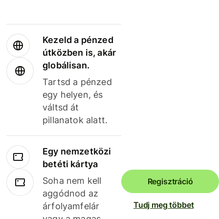
Kezeld a pénzed
útközben is, akár
globálisan.
Tartsd a pénzed
egy helyen, és
váltsd át
pillanatok alatt.
Egy nemzetközi
betéti kártya
Soha nem kell
Regisztráció
aggódnod az
Tudj meg többet
árfolyamfelár
vagy a magas