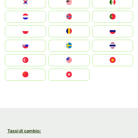
South Korea
Malay
Mexico
Nederland
Norge
Portugal
Polska
România
Россия
Slovensko
Ruoŧŧa
ไทย
Türkiye
United States
Vietnam
中国
中國香港特別行政區
Tassi di cambio: