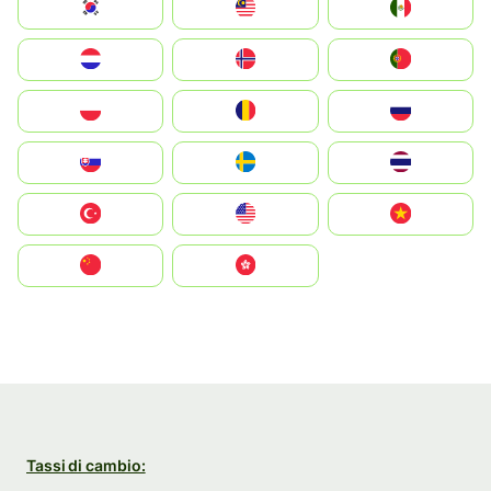
South Korea
Malay
Mexico
Nederland
Norge
Portugal
Polska
România
Россия
Slovensko
Ruoŧŧa
ไทย
Türkiye
United States
Vietnam
中国
中國香港特別行政區
Tassi di cambio: