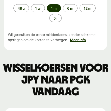
Periode
48 u
1 w
1 m
6 m
12 m
5 j
Wij gebruiken de echte middenkoers, zonder stiekeme
opslagen om de kosten te verbergen.
Meer info
Wisselkoersen voor
JPY naar PGK
vandaag