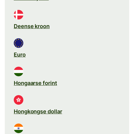
Deense kroon
Euro
Hongaarse forint
Hongkongse dollar