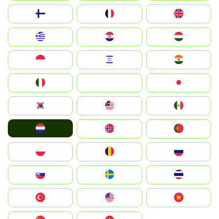
Suomi
France
United Kingdom
Greece
Hrvatska
Magyarország
Indonesia
Israel
India
Italia
JA
Japan
South Korea
Malay
Mexico
Nederland
Norge
Portugal
Polska
România
Россия
Slovensko
Ruoŧŧa
ไทย
Türkiye
United States
Vietnam