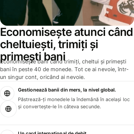
Economisește atunci când
cheltuiești, trimiți și
primești bani
Economisește bani când trimiți, cheltui și primești
bani în peste 40 de monede. Tot ce ai nevoie, într-
un singur cont, oricând ai nevoie.
Gestionează banii din mers, la nivel global.
Păstrează-ți monedele la îndemână în același loc
și convertește-le în câteva secunde.
Un card internațional de debit