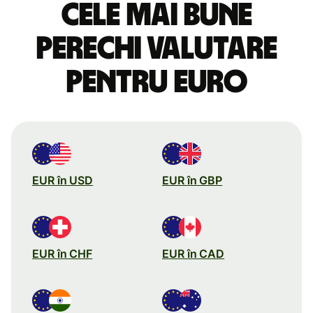
Cele mai bune
perechi valutare
pentru euro
EUR în USD
EUR în GBP
EUR în CHF
EUR în CAD