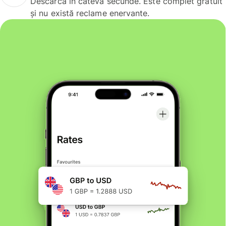
Descarcă în câteva secunde. Este complet gratuit
și nu există reclame enervante.