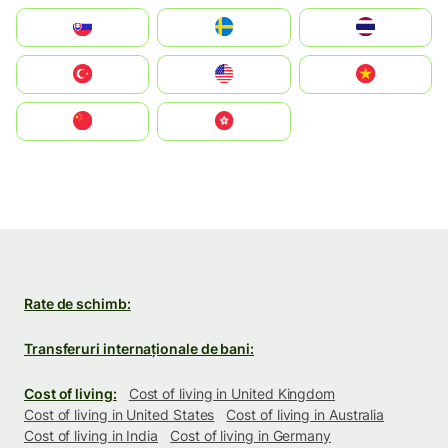
Slovensko
Ruoŧŧa
ไทย
Türkiye
United States
Vietnam
中国
中國香港特別行政區
Rate de schimb:
Transferuri internaționale de bani:
Cost of living:
Cost of living in United Kingdom
Cost of living in United States
Cost of living in Australia
Cost of living in India
Cost of living in Germany