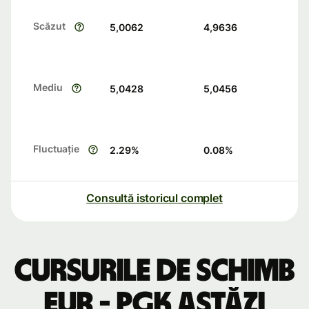
Scăzut
5,0062
4,9636
Mediu
5,0428
5,0456
Fluctuație
2.29
%
0.08
%
Consultă istoricul complet
Cursurile de schimb
EUR - PGK astăzi