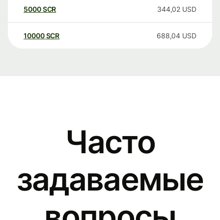
5000
SCR
344,02
USD
10000
SCR
688,04
USD
Часто
задаваемые
вопросы