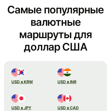
Самые популярные
валютные
маршруты для
доллар США
USD в KRW
USD в INR
USD в JPY
USD в CAD