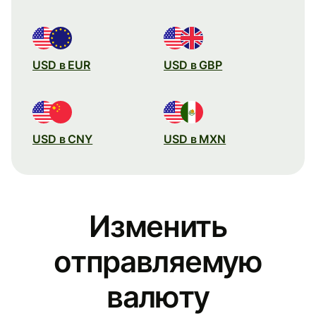
USD в EUR
USD в GBP
USD в CNY
USD в MXN
Изменить
отправляемую
валюту