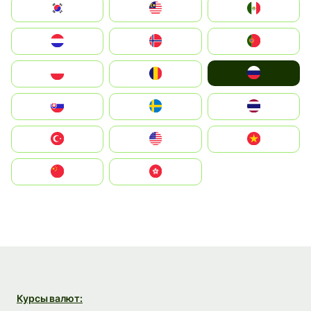
South Korea
Malay
Mexico
Nederland
Norge
Portugal
Россия
Polska
România
Slovensko
Ruoŧŧa
ไทย
Türkiye
United States
Vietnam
中国
中國香港特別行政區
Курсы валют: