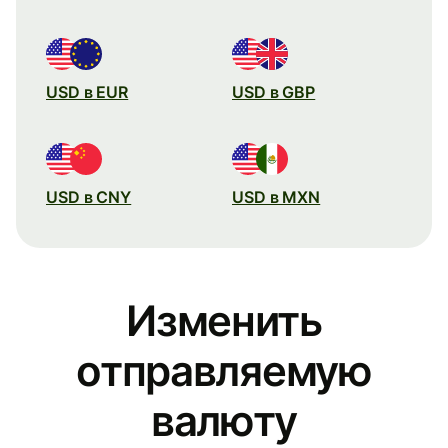
USD в EUR
USD в GBP
USD в CNY
USD в MXN
Изменить
отправляемую
валюту