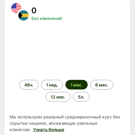
0
Без изменений
Период
48ч.
1 нед.
1 мес.
6 мес.
времени
12 мес.
5л.
Мы используем реальный среднерыночный курс без
скрытых наценок, искажающих реальные
комиссии.
Узнать больше