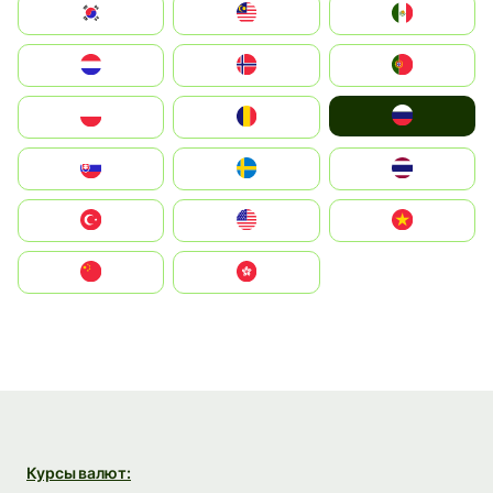
South Korea
Malay
Mexico
Nederland
Norge
Portugal
Россия
Polska
România
Slovensko
Ruoŧŧa
ไทย
Türkiye
United States
Vietnam
中国
中國香港特別行政區
Курсы валют: