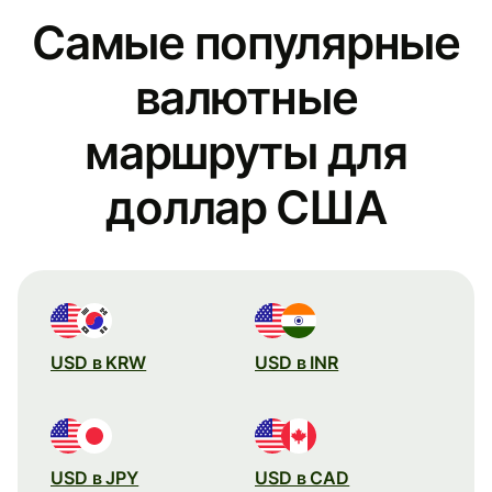
Самые популярные
валютные
маршруты для
доллар США
USD в KRW
USD в INR
USD в JPY
USD в CAD