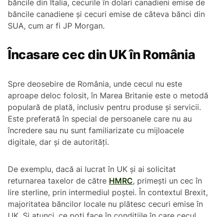
băncile din Italia, cecurile în dolari canadieni emise de
băncile canadiene și cecuri emise de câteva bănci din
SUA, cum ar fi JP Morgan.
Încasare cec din UK în România
Spre deosebire de România, unde cecul nu este
aproape deloc folosit, în Marea Britanie este o metodă
populară de plată, inclusiv pentru produse și servicii.
Este preferată în special de persoanele care nu au
încredere sau nu sunt familiarizate cu mijloacele
digitale, dar și de autorități.
De exemplu, dacă ai lucrat în UK și ai solicitat
returnarea taxelor de către
HMRC
, primești un cec în
lire sterline, prin intermediul poștei. În contextul Brexit,
majoritatea băncilor locale nu plătesc cecuri emise în
UK. Și atunci, ce poți face în condițiile în care cecul