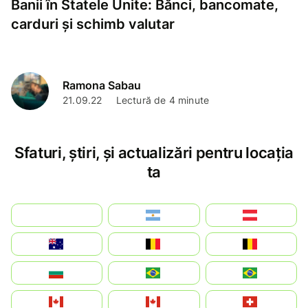
Banii în Statele Unite: Bănci, bancomate,
carduri și schimb valutar
Ramona Sabau
21.09.22
Lectură de 4 minute
Sfaturi, știri, și actualizări pentru locația
ta
بالعربية
Argentina
Österreich
Australia
België
Belgique
България
Brasil (ES)
Brasil
Canada (FR)
Canada
Svizzera