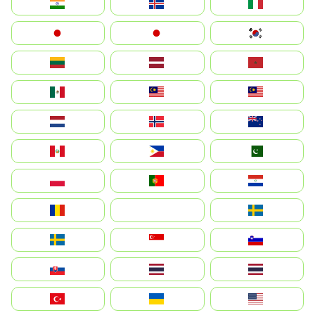
India
Ísland
Italia
Japan
日本
대한민국
Lietuva
Latvija
Maroc
México
Malaysia (MS)
Malaysia
Nederland
Norge
New Zealand
Perú
Philippines
Pakistan
Polska
Portugal
Paraguay
România
На русском
Sweden
Sverige
Singapore
Slovenija
Slovensko
Thailand
ไทย
Türkiye
Україна
United States