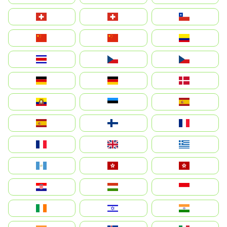
Suisse
Schweiz
Chile
中国
China
Colombia
Costa Rica
Czechia
Česko
Deutschland
Germany
Danmark
Ecuador
Eesti
Spain
España
Suomi
France
France
United Kingdom
Ελλάδα
Guatemala
Hong Kong
中國香港特別行政區
Hrvatska
Magyarország
Indonesia
Ireland
ישראל
भारत