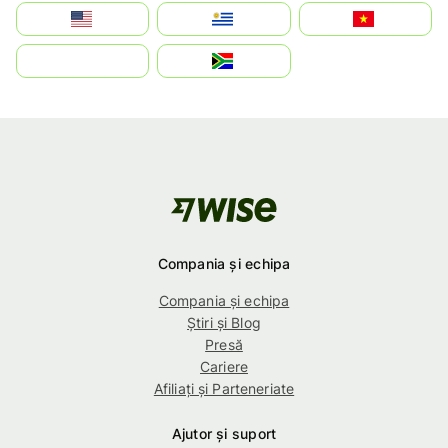
Estados Unidos
Uruguay
Việt Nam
بالعربية
South Africa
Compania și echipa
Compania și echipa
Știri și Blog
Presă
Cariere
Afiliați și Parteneriate
Ajutor și suport