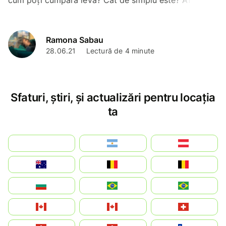
cum poți cumpăra leva? Cât de simplu este? Află în
articol, precum și sfaturi importante privind călătoria
Ramona Sabau
28.06.21
Lectură de 4 minute
Sfaturi, știri, și actualizări pentru locația
ta
بالعربية
Argentina
Österreich
Australia
België
Belgique
България
Brasil (ES)
Brasil
Canada (FR)
Canada
Svizzera