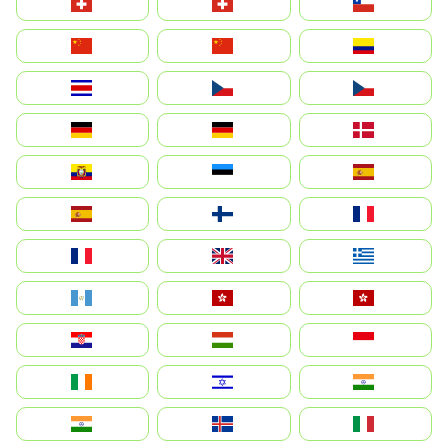
Suisse
Schweiz
Chile
中国
China
Colombia
Costa Rica
Czechia
Česko
Deutschland
Germany
Danmark
Ecuador
Eesti
Spain
España
Suomi
France
France
United Kingdom
Ελλάδα
Guatemala
Hong Kong
中國香港特別行政區
Hrvatska
Magyarország
Indonesia
Ireland
ישראל
भारत
India
Ísland
Italia