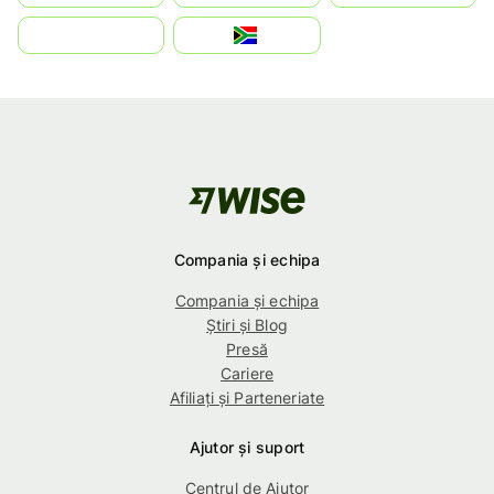
بالعربية
South Africa
Compania și echipa
Compania și echipa
Știri și Blog
Presă
Cariere
Afiliați și Parteneriate
Ajutor și suport
Centrul de Ajutor