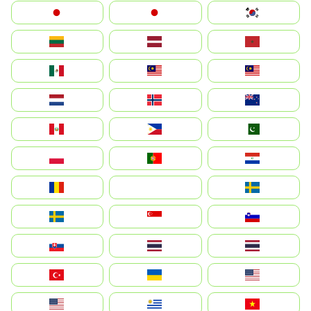
Japan
日本
대한민국
Lietuva
Latvija
Maroc
México
Malaysia (MS)
Malaysia
Nederland
Norge
New Zealand
Perú
Philippines
Pakistan
Polska
Portugal
Paraguay
România
На русском
Sweden
Sverige
Singapore
Slovenija
Slovensko
Thailand
ไทย
Türkiye
Україна
United States
Estados Unidos
Uruguay
Việt Nam