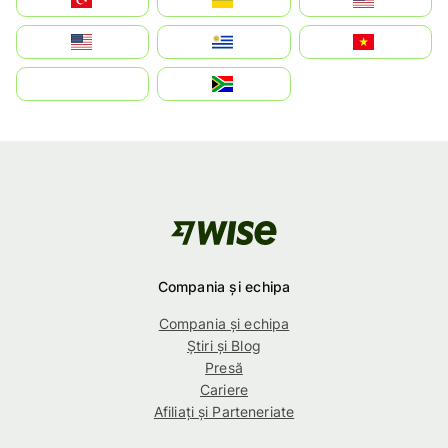
Estados Unidos
Uruguay
Việt Nam
بالعربية
South Africa
Compania și echipa
Compania și echipa
Știri și Blog
Presă
Cariere
Afiliați și Parteneriate