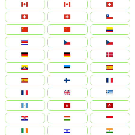
Canada (FR)
Canada
Svizzera
Suisse
Schweiz
Chile
中国
China
Colombia
Costa Rica
Czechia
Česko
Deutschland
Germany
Danmark
Ecuador
Eesti
Spain
España
Suomi
France
France
United Kingdom
Ελλάδα
Guatemala
Hong Kong
中國香港特別行政區
Hrvatska
Magyarország
Indonesia
Ireland
ישראל
भारत