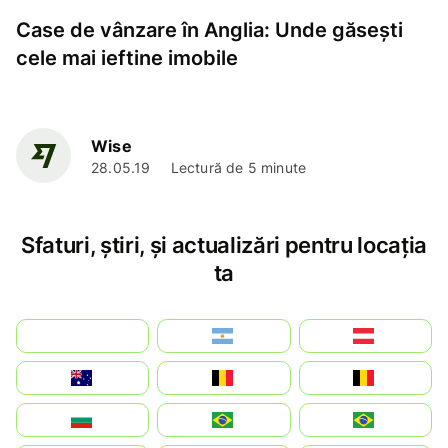
Case de vânzare în Anglia: Unde găsești
cele mai ieftine imobile
Wise
28.05.19
Lectură de 5 minute
Sfaturi, știri, și actualizări pentru locația
ta
بالعربية
Argentina
Österreich
Australia
België
Belgique
България
Brasil (ES)
Brasil