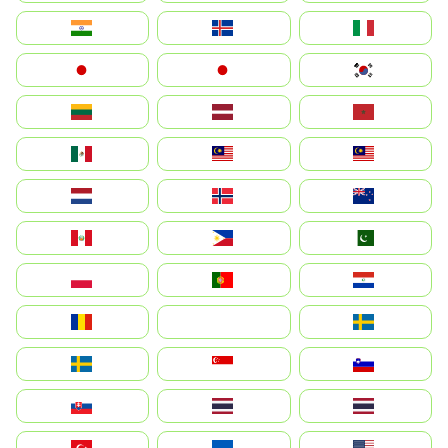
India
Ísland
Italia
Japan
日本
대한민국
Lietuva
Latvija
Maroc
México
Malaysia (MS)
Malaysia
Nederland
Norge
New Zealand
Perú
Philippines
Pakistan
Polska
Portugal
Paraguay
România
На русском
Sweden
Sverige
Singapore
Slovenija
Slovensko
Thailand
ไทย
Türkiye
Україна
United States