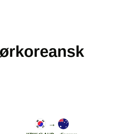
sørkoreansk
→