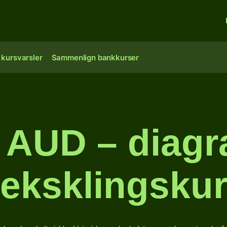
 kursvarsler
Sammenlign bankkurser
 AUD – diag
eksklingsku