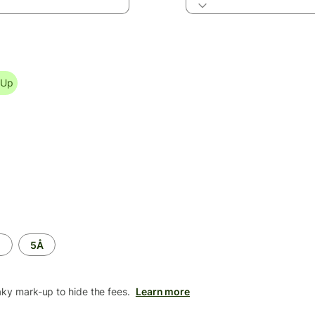
Up
M
5Å
aky mark-up to hide the fees.
Learn more