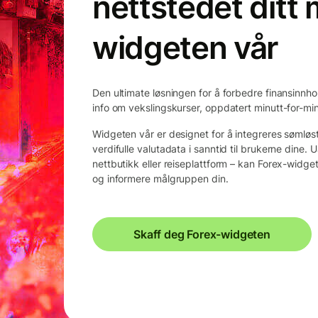
nettstedet ditt
widgeten vår
Den ultimate løsningen for å forbedre finansinnh
info om vekslingskurser, oppdatert minutt-for-min
Widgeten vår er designet for å integreres sømløs
verdifulle valutadata i sanntid til brukerne dine
nettbutikk eller reiseplattform – kan Forex-widget
og informere målgruppen din.
Skaff deg Forex-widgeten