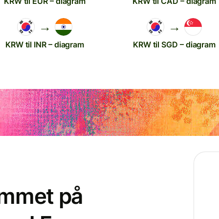
KRW til EUR – diagram
KRW til CAD – diagram
→
→
KRW til INR – diagram
KRW til SGD – diagram
ammet på