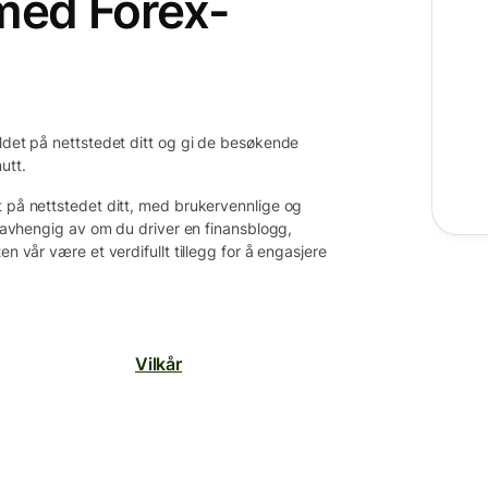
 med Forex-
oldet på nettstedet ditt og gi de besøkende
utt.
t på nettstedet ditt, med brukervennlige og
. Uavhengig av om du driver en finansblogg,
en vår være et verdifullt tillegg for å engasjere
Vilkår