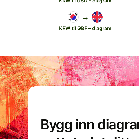
KRW til USD – diagram
→
KRW til GBP – diagram
Bygg inn diagr