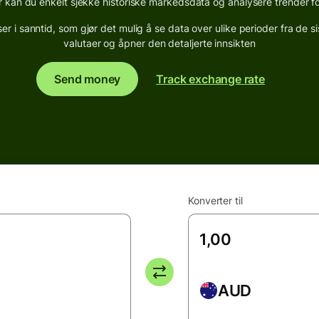
an du enkelt sjekke historiske markedsdata og analysere trender fo
 i sanntid, som gjør det mulig å se data over ulike perioder fra de s
valutaer og åpner den detaljerte innsikten
Send money
Track exchange rate
Konverter til
AUD