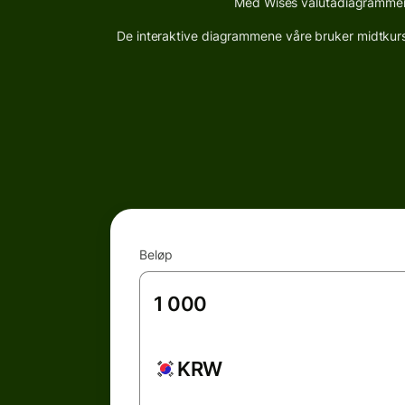
Med Wises valutadiagrammer k
De interaktive diagrammene våre bruker midtkurser
Beløp
KRW