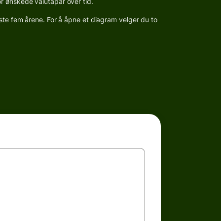
r ønskede valutapar over tid.
iste fem årene. For å åpne et diagram velger du to