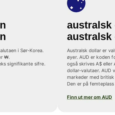
on
australsk 
on
australsk 
alutaen i Sør-Korea.
Australsk dollar er va
er ₩.
øyer. AUD er koden fo
s signifikante sifre.
også skrives A$ eller 
dollar-valutaer. AUD 
markeder med britisk 
Den er på femteplass 
Finn ut mer om AUD