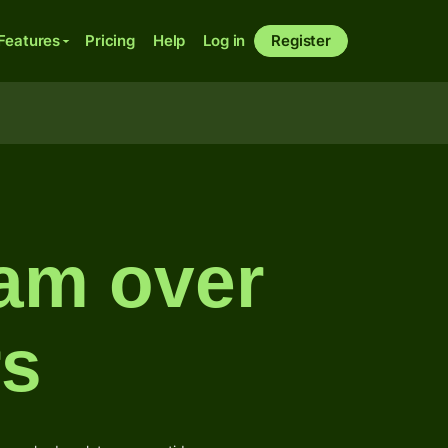
Features
Pricing
Help
Log in
Register
ram over
rs