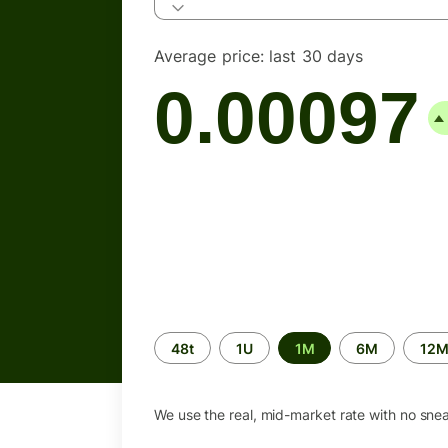
Average price:
last 30 days
0.00097
Time
48t
1U
1M
6M
12
period
We use the real, mid-market rate with no sne